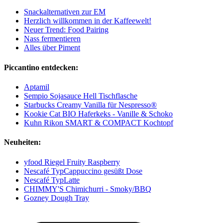
Snackalternativen zur EM
Herzlich willkommen in der Kaffeewelt!
Neuer Trend: Food Pairing
Nass fermentieren
Alles über Piment
Piccantino entdecken:
Aptamil
Sempio Sojasauce Hell Tischflasche
Starbucks Creamy Vanilla für Nespresso®
Kookie Cat BIO Haferkeks - Vanille & Schoko
Kuhn Rikon SMART & COMPACT Kochtopf
Neuheiten:
yfood Riegel Fruity Raspberry
Nescafé TypCappuccino gesüßt Dose
Nescafé TypLatte
CHIMMY'S Chimichurri - Smoky/BBQ
Gozney Dough Tray