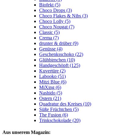
Biofekt (5)
Choco Drops (3)
Choco Flakes & Nibs (3)
Choco Lolly (5)
Choco Nougat (7)
Classic (5)
Crema (7)
drunter & drüber (9)
Genüsse (4)
Geschenksschoko (22)
Glühbirnchen (10)
Handgeschöpft (125)
Kuvertüre (2)
Labooko (51)
Mitzi Blue (6)
MiXing (6)
Nashido (5)
Ostern (21)
Quadratur des Kreises (10)
Süße Früchtchen (5)
The Fusion (6)
Trinkschokolade (20)
Aus unserem Magazin: