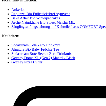
Piccantino entdecken:
Ankerkraut
Rapunzel Bio Frühstücksbrei Ayurveda
Bake Affair Bio Winterpancakes
Arche Naturküche Bio Sweet Matcha-Mix
Säuglingsanfangsnahrung auf Kuhmilchbasis COMFORT Spez
Neuheiten:
Sodastream Cola Zero Drinkmix
Alnatura Bio Baby-Früchte-Tee
Sodastream Rote Beeren Zero Drinkmix
Gozney Dome XL (Gen 2) Mantel - Black
Gozney Pizza Cutter