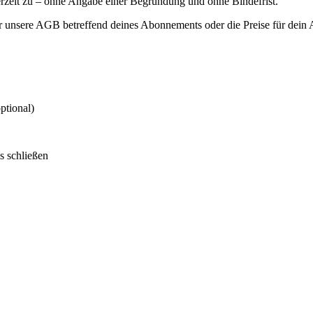
erzeit zu – ohne Angabe einer Begründung und ohne Bindefrist.
ir unsere AGB betreffend deines Abonnements oder die Preise für dein
ptional)
s schließen