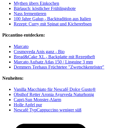
Mythen übers Einkochen
Bärlauch: köstlicher Frühlingsbote
Nass fermentieren
100 Jahre Galup - Backtradition aus Italien
Rezept: Curry mit Spinat und Kichererbsen
Piccantino entdecken:
Marcato
Cosmoveda Anis ganz - Bio
Bread&Cake XL - Backplatte mit Rezeptheft
Marcato Aufsatz Atlas 150 / Linguine 3 mm
Demmers Teehaus Früchtetee "Zwetschkenröster"
Neuheiten:
Vanilla Macchiato für Nescafé Dolce Gusto®
Obsthof Retter Aronia Ayurveda Naturhonig
Capri-Sun Monster-Alarm
Holle Apfel pur
Nescafé TypCappuccino weniger süß