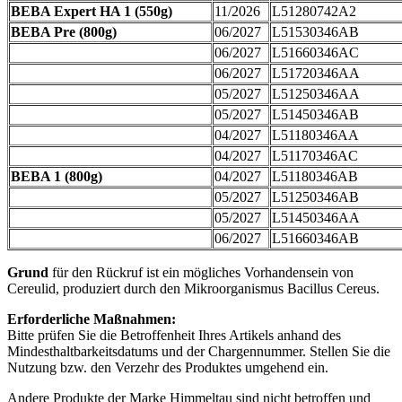
BEBA Expert HA 1 (550g)
11/2026
L51280742A2
BEBA Pre (800g)
06/2027
L51530346AB
06/2027
L51660346AC
06/2027
L51720346AA
05/2027
L51250346AA
05/2027
L51450346AB
04/2027
L51180346AA
04/2027
L51170346AC
BEBA 1 (800g)
04/2027
L51180346AB
05/2027
L51250346AB
05/2027
L51450346AA
06/2027
L51660346AB
Grund
für den Rückruf ist ein mögliches Vorhandensein von
Cereulid, produziert durch den Mikroorganismus Bacillus Cereus.
Erforderliche Maßnahmen:
Bitte prüfen Sie die Betroffenheit Ihres Artikels anhand des
Mindesthaltbarkeitsdatums und der Chargennummer. Stellen Sie die
Nutzung bzw. den Verzehr des Produktes umgehend ein.
Andere Produkte der Marke Himmeltau sind nicht betroffen und