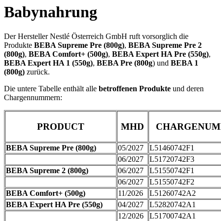
Babynahrung
Der Hersteller Nestlé Österreich GmbH ruft vorsorglich die
Produkte
BEBA Supreme Pre (800g)
,
BEBA Supreme Pre 2
(800g)
,
BEBA Comfort+ (500g)
,
BEBA Expert HA Pre (550g)
,
BEBA Expert HA 1 (550g)
,
BEBA Pre (800g
) und
BEBA 1
(800g)
zurück.
Die untere Tabelle enthält alle
betroffenen Produkte
und deren
Chargennummern:
PRODUCT
MHD
CHARGENUM
BEBA Supreme Pre (800g)
05/2027
L51460742F1
06/2027
L51720742F3
BEBA Supreme 2 (800g)
06/2027
L51550742F1
06/2027
L51550742F2
BEBA Comfort+ (500g)
11/2026
L51260742A2
BEBA Expert HA Pre (550g)
04/2027
L52820742A1
12/2026
L51700742A1