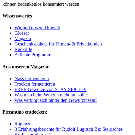
können bedenkenlos konsumiert werden.
Wissenswertes
Wir und unsere Umwelt
Glossar
Magazin
Geschenkspakete für Firmen- & Privatkunden
Rückrufe
Affiliate Programm
Aus unserem Magazin:
Nass fermentieren
Trocken fermentieren
FREE Gewürze von STAY SPICED!
Was man beim Würzen nicht tun sollte
Was verbirgt sich hinter den Gewürzinseln?
Piccantino entdecken:
Rapunzel
8 Erfahrungsberichte für Rudolf Lugitsch Bio Steirisches
Kürbiskernöl g.g.A.