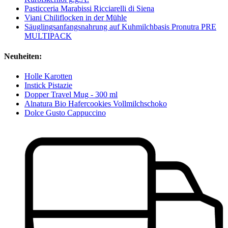
Pasticceria Marabissi Ricciarelli di Siena
Viani Chiliflocken in der Mühle
Säuglingsanfangsnahrung auf Kuhmilchbasis Pronutra PRE
MULTIPACK
Neuheiten:
Holle Karotten
Instick Pistazie
Dopper Travel Mug - 300 ml
Alnatura Bio Hafercookies Vollmilchschoko
Dolce Gusto Cappuccino