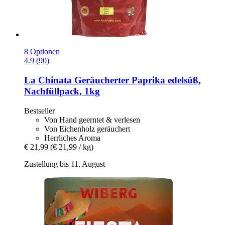
8 Optionen
4.9 (90)
La Chinata
Geräucherter Paprika edelsüß,
Nachfüllpack, 1kg
Bestseller
Von Hand geerntet & verlesen
Von Eichenholz geräuchert
Herrliches Aroma
€ 21,99
(€ 21,99 / kg)
Zustellung bis 11. August