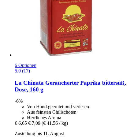
6 Optionen
5.0 (17)
La Chinata
Geräucherter Paprika bittersüß,
Dose, 160 g
-6%
Von Hand geerntet und verlesen
Aus feinsten Chilischoten
Herrliches Aroma
€ 6,65
€ 7,09
(€ 41,56 / kg)
Zustellung bis 11. August