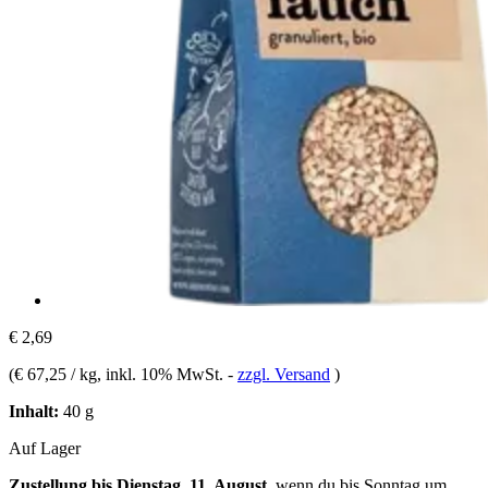
€ 2,69
(
€ 67,25 / kg
, inkl. 10% MwSt.
-
zzgl. Versand
)
Inhalt:
40 g
Auf Lager
Zustellung bis Dienstag, 11. August
, wenn du bis
Sonntag um