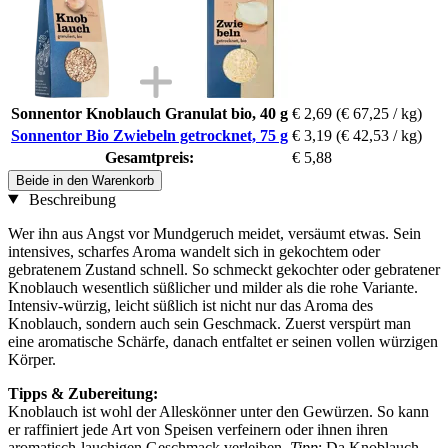
Sonnentor Knoblauch Granulat bio, 40 g
€ 2,69
(€ 67,25 / kg)
Sonnentor Bio Zwiebeln getrocknet, 75 g
€ 3,19
(€ 42,53 / kg)
Gesamtpreis:
€ 5,88
Beide in den Warenkorb
Beschreibung
Wer ihn aus Angst vor Mundgeruch meidet, versäumt etwas. Sein
intensives, scharfes Aroma wandelt sich in gekochtem oder
gebratenem Zustand schnell. So schmeckt gekochter oder gebratener
Knoblauch wesentlich süßlicher und milder als die rohe Variante.
Intensiv-würzig, leicht süßlich ist nicht nur das Aroma des
Knoblauch, sondern auch sein Geschmack. Zuerst verspürt man
eine aromatische Schärfe, danach entfaltet er seinen vollen würzigen
Körper.
Tipps & Zubereitung:
Knoblauch ist wohl der Alleskönner unter den Gewürzen. So kann
er raffiniert jede Art von Speisen verfeinern oder ihnen ihren
aromatisch-lauchigen Geschmack verleihen.
Tipp
: Da Knoblauch