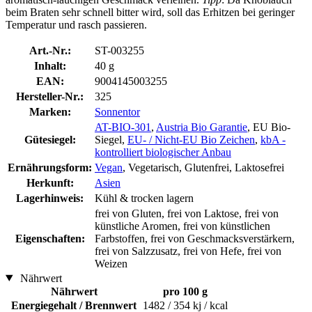
beim Braten sehr schnell bitter wird, soll das Erhitzen bei geringer
Temperatur und rasch passieren.
Art.-Nr.:
ST-003255
Inhalt:
40 g
EAN:
9004145003255
Hersteller-Nr.:
325
Marken:
Sonnentor
AT-BIO-301
,
Austria Bio Garantie
, EU Bio-
Gütesiegel:
Siegel,
EU- / Nicht-EU Bio Zeichen
,
kbA -
kontrolliert biologischer Anbau
Ernährungsform:
Vegan
, Vegetarisch, Glutenfrei, Laktosefrei
Herkunft:
Asien
Lagerhinweis:
Kühl & trocken lagern
frei von Gluten, frei von Laktose, frei von
künstliche Aromen, frei von künstlichen
Eigenschaften:
Farbstoffen, frei von Geschmacksverstärkern,
frei von Salzzusatz, frei von Hefe, frei von
Weizen
Nährwert
Nährwert
pro 100 g
Energiegehalt / Brennwert
1482 / 354 kj / kcal