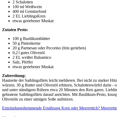
2 Schalotten
100 ml Weißwein
400 ml Gemüsefond
2 EL LieblingsKren
etwas geriebener Muskat
Zutaten Pesto:
100 g Basilikumblätter
50 g Pinienkerne
20 g Parmesan oder Pecorino (fein gerieben)
0,2 l gutes Olivenöl
2 EL weißer Balsamico
Salz, Pfeffer
etwas geriebener Muskat
Zubereitung:
Hautseite der Saiblingsfilets leicht mehlieren. Bei nicht zu starker H
würzen. 30 g Butter und Olivenöl erhitzen, Schalottenwürfel darin 
und unter ständigem Rühren etwa 20 Minuten den Reis garen. Lieblings
gebratene Saiblingsfilets darauf anrichten. Mit Basilikum-Pesto, knu
Olivenöls zu einer sämigen Soße aufmixen.
Entzündungshemmende Ernährung
Kren oder Meerrettich? Meerretti