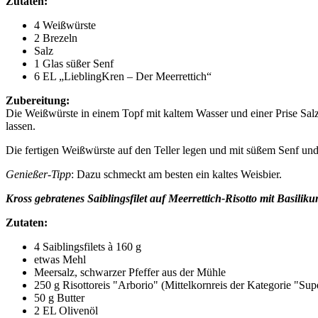
Zutaten:
4 Weißwürste
2 Brezeln
Salz
1 Glas süßer Senf
6 EL „LieblingKren – Der Meerrettich“
Zubereitung:
Die Weißwürste in einem Topf mit kaltem Wasser und einer Prise Salz
lassen.
Die fertigen Weißwürste auf den Teller legen und mit süßem Senf und
Genießer-Tipp
: Dazu schmeckt am besten ein kaltes Weisbier.
Kross gebratenes Saiblingsfilet auf Meerrettich-Risotto mit Basilik
Zutaten:
4 Saiblingsfilets à 160 g
etwas Mehl
Meersalz, schwarzer Pfeffer aus der Mühle
250 g Risottoreis "Arborio" (Mittelkornreis der Kategorie "Sup
50 g Butter
2 EL Olivenöl