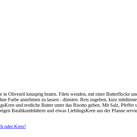
itze in Olivenöl knusprig braten. Filets wenden, mit einer Butterflocke u
- ohne Farbe annehmen zu lassen - dünsten. Reis zugeben, kurz mitdü
Kren und restliche Butter unter das Risotto geben. Mit Salz, Pfeffer u
sprigen Basilikumblättern und etwas LieblingsKren aus der Pfanne servi
ch oder Kren?