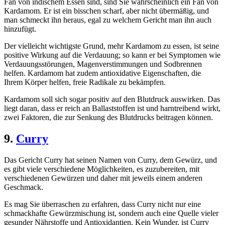
Fan von indischem Essen sind, sind Sie wahrscheinlich ein Fan von
Kardamom. Er ist ein bisschen scharf, aber nicht übermäßig, und
man schmeckt ihn heraus, egal zu welchem Gericht man ihn auch
hinzufügt.
Der vielleicht wichtigste Grund, mehr Kardamom zu essen, ist seine
positive Wirkung auf die Verdauung; so kann er bei Symptomen wie
Verdauungsstörungen, Magenverstimmungen und Sodbrennen
helfen. Kardamom hat zudem antioxidative Eigenschaften, die
Ihrem Körper helfen, freie Radikale zu bekämpfen.
Kardamom soll sich sogar positiv auf den Blutdruck auswirken. Das
liegt daran, dass er reich an Ballaststoffen ist und harntreibend wirkt,
zwei Faktoren, die zur Senkung des Blutdrucks beitragen können.
9.
Curry
Das Gericht Curry hat seinen Namen von Curry, dem Gewürz, und
es gibt viele verschiedene Möglichkeiten, es zuzubereiten, mit
verschiedenen Gewürzen und daher mit jeweils einem anderen
Geschmack.
Es mag Sie überraschen zu erfahren, dass Curry nicht nur eine
schmackhafte Gewürzmischung ist, sondern auch eine Quelle vieler
gesunder Nährstoffe und Antioxidantien. Kein Wunder, ist Curry