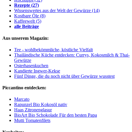
Rezepte
(27)
Wissenswertes aus der Welt der Gewürze
(14)
Kostbare Öle
(8)
Kaffeewelt
(5)
alle Beiträge
Aus unserem Magazin:
Tee - wohlbekömmliche, köstliche Vielfalt
Thailändische Küche entdecken: Currys, Kokosmilch & Thai-
Gewürze
Osterhasenkuchen
Kandierte Ingwer-Kekse
Fünf Dinge, die du noch nicht über Gewürze wusstest
Piccantino entdecken:
Marcato
Rapunzel Bio Kokosöl nativ
Haas Zitronenglasur
BioArt Bio Schokolade Für den besten Papa
Mutti Tomatenfilets