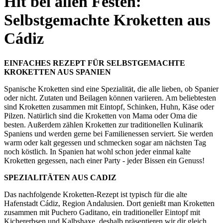
Hit bei allen Festen:
Selbstgemachte Kroketten aus
Cádiz
EINFACHES REZEPT FÜR SELBSTGEMACHTE
KROKETTEN AUS SPANIEN
Spanische Kroketten sind eine Spezialität, die alle lieben, ob Spanier
oder nicht. Zutaten und Beilagen können variieren. Am beliebtesten
sind Kroketten zusammen mit Eintopf, Schinken, Huhn, Käse oder
Pilzen. Natürlich sind die Kroketten von Mama oder Oma die
besten. Außerdem zählen Kroketten zur traditionellen Kulinarik
Spaniens und werden gerne bei Familienessen serviert. Sie werden
warm oder kalt gegessen und schmecken sogar am nächsten Tag
noch köstlich. In Spanien hat wohl schon jeder einmal kalte
Kroketten gegessen, nach einer Party - jeder Bissen ein Genuss!
SPEZIALITÄTEN AUS CADIZ
Das nachfolgende Kroketten-Rezept ist typisch für die alte
Hafenstadt Cádiz, Region Andalusien. Dort genießt man Kroketten
zusammen mit Puchero Gaditano, ein traditioneller Eintopf mit
Kichererbsen und Kalbshaxe, deshalb präsentieren wir dir gleich