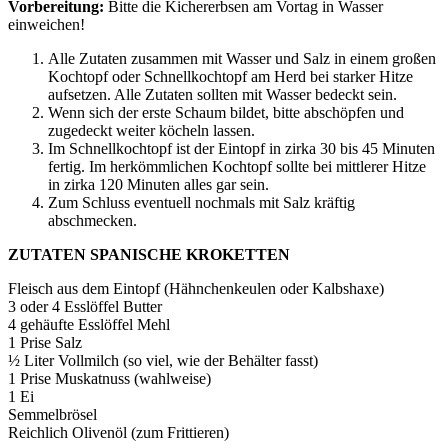
Vorbereitung:
Bitte die Kichererbsen am Vortag in Wasser
einweichen!
Alle Zutaten zusammen mit Wasser und Salz in einem großen
Kochtopf oder Schnellkochtopf am Herd bei starker Hitze
aufsetzen. Alle Zutaten sollten mit Wasser bedeckt sein.
Wenn sich der erste Schaum bildet, bitte abschöpfen und
zugedeckt weiter köcheln lassen.
Im Schnellkochtopf ist der Eintopf in zirka 30 bis 45 Minuten
fertig. Im herkömmlichen Kochtopf sollte bei mittlerer Hitze
in zirka 120 Minuten alles gar sein.
Zum Schluss eventuell nochmals mit Salz kräftig
abschmecken.
ZUTATEN SPANISCHE KROKETTEN
Fleisch aus dem Eintopf (Hähnchenkeulen oder Kalbshaxe)
3 oder 4 Esslöffel Butter
4 gehäufte Esslöffel Mehl
1 Prise Salz
½ Liter Vollmilch (so viel, wie der Behälter fasst)
1 Prise Muskatnuss (wahlweise)
1 Ei
Semmelbrösel
Reichlich Olivenöl (zum Frittieren)