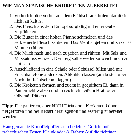
WIE MAN SPANISCHE KROKETTEN ZUBEREITET
Vollmilch bitte vorher aus dem Kühlschrank holen, damit sie
nicht zu kalt ist.
Das Fleisch aus dem Eintopf sorgfältig mit einer Gabel
zerpflücken.
Die Butter in einer hohen Pfanne schmelzen und das
zerkleinerte Fleisch sautieren. Das Mehl zugeben und zirka 10
Minuten rühren.
Die Milch nach und nach zugeben und rühren. Mit Salz und
Muskatnuss würzen. Der Teig sollte weder zu weich noch zu
hart sein.
Anschließend in eine Schale oder Schüssel füllen und mit
Frischhaltefolie abdecken. Abkühlen lassen (am besten über
Nacht im Kühlschrank lagern).
Die Kroketten formen und zuerst in gequirltem Ei, dann in
Paniermehl wälzen und in reichlich heißem Brat- oder
Olivenöl frittieren.
Tipp:
Die panierten, aber NICHT frittierten Kroketten können
tiefgefroren und bei Bedarf herausgeholt und essfertig zubereitet
werden.
Hausgemachte Kartoffelpuffer - ein beliebtes Gericht auf
tschechischen Festen
Kleinkinder & Babys: Auf die richtigen