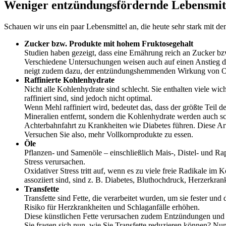
Weniger entzündungsfördernde Lebensmit
Schauen wir uns ein paar Lebensmittel an, die heute sehr stark mit
Zucker bzw. Produkte mit hohem Fruktosegehalt
Studien haben gezeigt, dass eine Ernährung reich an Zucker b
Verschiedene Untersuchungen weisen auch auf einen Anstieg d
neigt zudem dazu, der entzündungshemmenden Wirkung von O
Raffinierte Kohlenhydrate
Nicht alle Kohlenhydrate sind schlecht. Sie enthalten viele w
raffiniert sind, sind jedoch nicht optimal.
Wenn Mehl raffiniert wird, bedeutet das, dass der größte Teil d
Mineralien entfernt, sondern die Kohlenhydrate werden auch sc
Achterbahnfahrt zu Krankheiten wie Diabetes führen. Diese A
Versuchen Sie also, mehr Vollkornprodukte zu essen.
Öle
Pflanzen- und Samenöle – einschließlich Mais-, Distel- und Ra
Stress verursachen.
Oxidativer Stress tritt auf, wenn es zu viele freie Radikale i
assoziiert sind, sind z. B. Diabetes, Bluthochdruck, Herzerkr
Transfette
Transfette sind Fette, die verarbeitet wurden, um sie fester u
Risiko für Herzkrankheiten und Schlaganfälle erhöhen.
Diese künstlichen Fette verursachen zudem Entzündungen und
Sie fragen sich nun, wie Sie Transfette reduzieren können? Nun