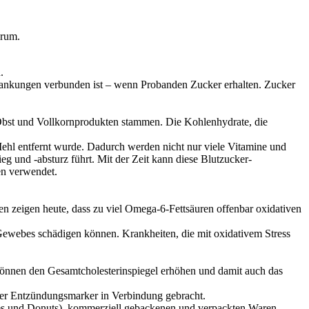
arum.
.
rankungen verbunden ist – wenn Probanden Zucker erhalten. Zucker
, Obst und Vollkornprodukten stammen. Die Kohlenhydrate, die
m Mehl entfernt wurde. Dadurch werden nicht nur viele Vitamine und
g und -absturz führt. Mit der Zeit kann diese Blutzucker-
en verwendet.
n zeigen heute, dass zu viel Omega-6-Fettsäuren offenbar oxidativen
es Gewebes schädigen können. Krankheiten, die mit oxidativem Stress
, können den Gesamtcholesterinspiegel erhöhen und damit auch das
er Entzündungsmarker in Verbindung gebracht.
frites und Donuts), kommerziell gebackenen und verpackten Waren,