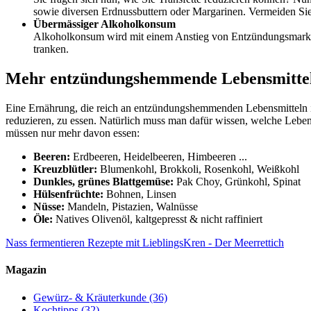
sowie diversen Erdnussbuttern oder Margarinen. Vermeiden Sie all
Übermässiger Alkoholkonsum
Alkoholkonsum wird mit einem Anstieg von Entzündungsmarkern
tranken.
Mehr entzündungshemmende Lebensmitte
Eine Ernährung, die reich an entzündungshemmenden Lebensmitteln is
reduzieren, zu essen. Natürlich muss man dafür wissen, welche Leben
müssen nur mehr davon essen:
Beeren:
Erdbeeren, Heidelbeeren, Himbeeren ...
Kreuzblütler:
Blumenkohl, Brokkoli, Rosenkohl, Weißkohl
Dunkles, grünes Blattgemüse:
Pak Choy, Grünkohl, Spinat
Hülsenfrüchte:
Bohnen, Linsen
Nüsse:
Mandeln, Pistazien, Walnüsse
Öle:
Natives Olivenöl, kaltgepresst & nicht raffiniert
Nass fermentieren
Rezepte mit LieblingsKren - Der Meerrettich
Magazin
Gewürz- & Kräuterkunde
(36)
Kochtipps
(32)