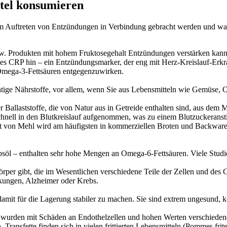
tel konsumieren
 dem Auftreten von Entzündungen in Verbindung gebracht werden und w
zw. Produkten mit hohem Fruktosegehalt Entzündungen verstärken kann
es CRP hin – ein Entzündungsmarker, der eng mit Herz-Kreislauf-Erk
mega-3-Fettsäuren entgegenzuwirken.
ichtige Nährstoffe, vor allem, wenn Sie aus Lebensmitteln wie Gemüse
er Ballaststoffe, die von Natur aus in Getreide enthalten sind, aus de
hnell in den Blutkreislauf aufgenommen, was zu einem Blutzuckeranstie
rt von Mehl wird am häufigsten in kommerziellen Broten und Backwar
psöl – enthalten sehr hohe Mengen an Omega-6-Fettsäuren. Viele Studie
m Körper gibt, die im Wesentlichen verschiedene Teile der Zellen und d
ankungen, Alzheimer oder Krebs.
nd damit für die Lagerung stabiler zu machen. Sie sind extrem ungesund
 wurden mit Schäden an Endothelzellen und hohen Werten verschieden
, Transfette finden sich in vielen frittierten Lebensmitteln (Pommes 