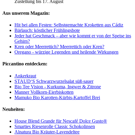
Zustellung bis 17. August
Aus unserem Magazin:
Hit bei allen Festen: Selbstgemachte Kroketten aus Cádiz
Bärlauch: köstlicher Frühlingsbote
Jeder hat Geschmack – aber wie kommt er von der Speise ins
Gehirn?
Kren oder Meerrettich? Meerrettich oder Kren?
Oregano - würzige Legenden und heilende Wirkungen
Piccantino entdecken:
Ankerkraut
STAUD‘S Schwarzwurzelsalat süß-sauer
Bio Tee Vision - Kurkuma, Ingwer & Zitrone
Manner Vollkorn-Eierbiskotten
Mamuko Bio Karotten-Kürbis-Kartoffel Brei
Neuheiten:
House Blend Grande für Nescafé Dolce Gusto®
Smarties Riesenrolle Classic Schokolinsen
Alnatura Bio Kräuter-Lavendeltee