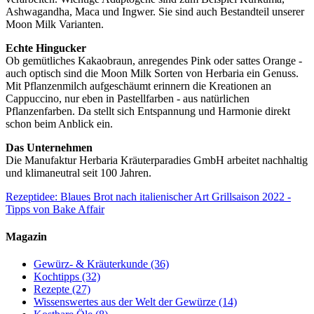
Ashwagandha, Maca und Ingwer. Sie sind auch Bestandteil unserer
Moon Milk Varianten.
Echte Hingucker
Ob gemütliches Kakaobraun, anregendes Pink oder sattes Orange -
auch optisch sind die Moon Milk Sorten von Herbaria ein Genuss.
Mit Pflanzenmilch aufgeschäumt erinnern die Kreationen an
Cappuccino, nur eben in Pastellfarben - aus natürlichen
Pflanzenfarben. Da stellt sich Entspannung und Harmonie direkt
schon beim Anblick ein.
Das Unternehmen
Die Manufaktur Herbaria Kräuterparadies GmbH arbeitet nachhaltig
und klimaneutral seit 100 Jahren.
Rezeptidee: Blaues Brot nach italienischer Art
Grillsaison 2022 -
Tipps von Bake Affair
Magazin
Gewürz- & Kräuterkunde
(36)
Kochtipps
(32)
Rezepte
(27)
Wissenswertes aus der Welt der Gewürze
(14)