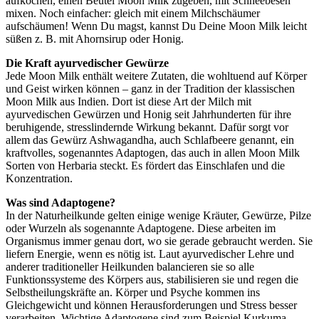
aufkochen, einen Beutel Moon Milk zugeben, mit Schneebesen
mixen. Noch einfacher: gleich mit einem Milchschäumer
aufschäumen! Wenn Du magst, kannst Du Deine Moon Milk leicht
süßen z. B. mit Ahornsirup oder Honig.
Die Kraft ayurvedischer Gewürze
Jede Moon Milk enthält weitere Zutaten, die wohltuend auf Körper
und Geist wirken können – ganz in der Tradition der klassischen
Moon Milk aus Indien. Dort ist diese Art der Milch mit
ayurvedischen Gewürzen und Honig seit Jahrhunderten für ihre
beruhigende, stresslindernde Wirkung bekannt. Dafür sorgt vor
allem das Gewürz Ashwagandha, auch Schlafbeere genannt, ein
kraftvolles, sogenanntes Adaptogen, das auch in allen Moon Milk
Sorten von Herbaria steckt. Es fördert das Einschlafen und die
Konzentration.
Was sind Adaptogene?
In der Naturheilkunde gelten einige wenige Kräuter, Gewürze, Pilze
oder Wurzeln als sogenannte Adaptogene. Diese arbeiten im
Organismus immer genau dort, wo sie gerade gebraucht werden. Sie
liefern Energie, wenn es nötig ist. Laut ayurvedischer Lehre und
anderer traditioneller Heilkunden balancieren sie so alle
Funktionssysteme des Körpers aus, stabilisieren sie und regen die
Selbstheilungskräfte an. Körper und Psyche kommen ins
Gleichgewicht und können Herausforderungen und Stress besser
verarbeiten. Wichtige Adaptogene sind zum Beispiel Kurkuma,