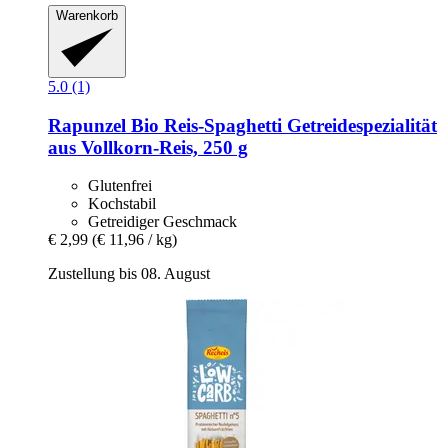
Warenkorb
5.0 (1)
Rapunzel
Bio Reis-​Spaghetti Getreidespezialität
aus Vollkorn-​Reis, 250 g
Glutenfrei
Kochstabil
Getreidiger Geschmack
€ 2,99
(€ 11,96 / kg)
Zustellung bis 08. August