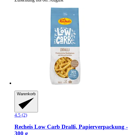
Warenkorb
4.5 (2)
Recheis
Low Carb Dralli, Papierverpackung -​
300 g