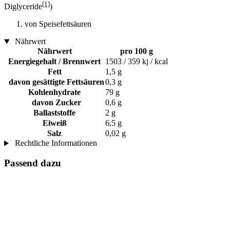
[1]
Diglyceride
)
von Speisefettsäuren
Nährwert
Nährwert
pro 100 g
Energiegehalt / Brennwert
1503 / 359 kj / kcal
Fett
1,5 g
davon gesättigte Fettsäuren
0,3 g
Kohlenhydrate
79 g
davon Zucker
0,6 g
Ballaststoffe
2 g
Eiweiß
6,5 g
Salz
0,02 g
Rechtliche Informationen
Passend dazu