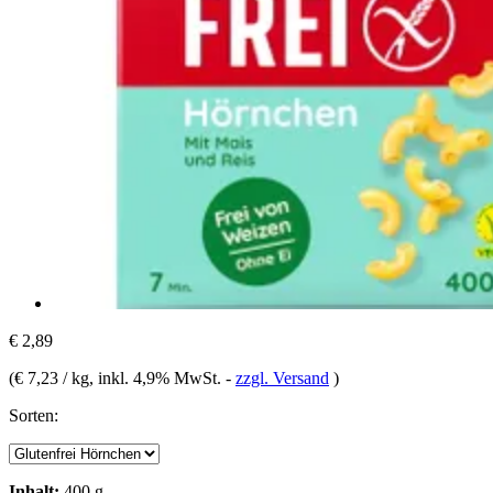
€ 2,89
(
€ 7,23 / kg
, inkl. 4,9% MwSt.
-
zzgl. Versand
)
Sorten:
Inhalt:
400 g