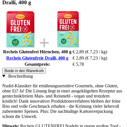
Dralli, 400 g
Recheis Glutenfrei Hörnchen, 400 g
€ 2,89
(€ 7,23 / kg)
Recheis Glutenfreie Dralli, 400 g
€ 2,89
(€ 7,23 / kg)
Gesamtpreis:
€ 5,78
Beide in den Warenkorb
Beschreibung
Nudel-Klassiker für ernährungssensitive Gourmets, ohne Gluten,
ohne Ei? Ja! Die Lösung liegt in einer ausgeklügelten Rezeptur aus
gentechnikfreiem Mais- und Reismehl - vegan und trotzdem
köstlich! Dank innovativer Produktionsverfahren bleiben der feine
Biss und volle Geschmack erhalten - die Krönung vieler liebevoll
zubereiteter Speisen. Plus: Die nachhaltige Kartonverpackung
schont die Umwelt.
Hinweis:
Recheis GLUTENFREI Nudeln in einem großen Topf -