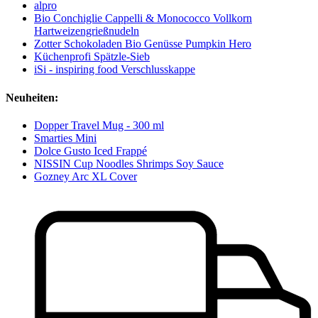
alpro
Bio Conchiglie Cappelli & Monococco Vollkorn
Hartweizengrießnudeln
Zotter Schokoladen Bio Genüsse Pumpkin Hero
Küchenprofi Spätzle-Sieb
iSi - inspiring food Verschlusskappe
Neuheiten:
Dopper Travel Mug - 300 ml
Smarties Mini
Dolce Gusto Iced Frappé
NISSIN Cup Noodles Shrimps Soy Sauce
Gozney Arc XL Cover