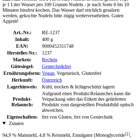
je 1 Liter Wasser pro 100 Gramm Nudeln - je nach Sorte 6 bis 10
Minuten bissfest kochen. Das Wasser darf reichlich gesalzen
werden, gekochte Nudeln bitte zügig weiterverarbeiten. Guten
Appetit!
Art.-Nr.:
RE-1237
Inhalt:
400 g
EAN:
9000452311748
Hersteller-Nr.:
1237
Marken:
Recheis
Gütesiegel:
Gentechnikfrei
Ernährungsform:
Vegan
, Vegetarisch, Glutenfrei
Herkunft:
Österreich
Lagerhinweis:
Kühl, trocken & lichtgeschützt lagern
Aufgrund eines Produkt-Relaunches kann die
Produkt-
Verpackung oder das Etikett des gelieferten
Relaunch:
Produkts vom dargestellten Produktbild optisch
abweichen.
Eigenschaften:
frei von Gluten, frei von Gentechnik
Zutaten
[1]
94,9 % Maismehl, 4,8 % Reismehl, Emulgator (Monoglyceride
,