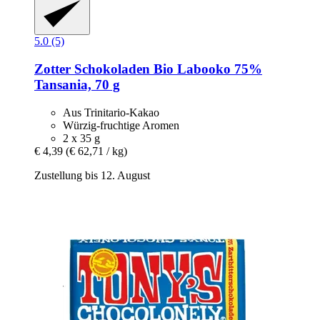
5.0 (5)
Zotter Schokoladen
Bio Labooko 75%
Tansania, 70 g
Aus Trinitario-Kakao
Würzig-fruchtige Aromen
2 x 35 g
€ 4,39
(€ 62,71 / kg)
Zustellung bis 12. August