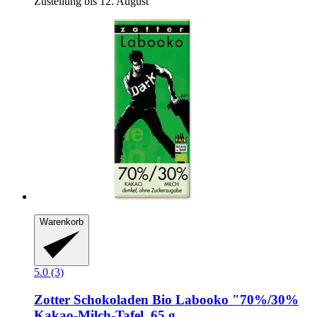
Zustellung bis 12. August
Warenkorb
5.0 (3)
Zotter Schokoladen
Bio Labooko "70%/30%
Kakao-​Milch-​Tafel, 65 g