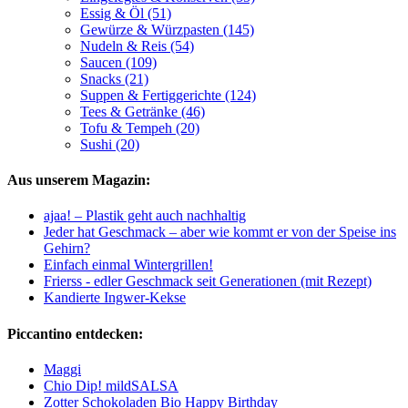
Essig & Öl (51)
Gewürze & Würzpasten (145)
Nudeln & Reis (54)
Saucen (109)
Snacks (21)
Suppen & Fertiggerichte (124)
Tees & Getränke (46)
Tofu & Tempeh (20)
Sushi (20)
Aus unserem Magazin:
ajaa! – Plastik geht auch nachhaltig
Jeder hat Geschmack – aber wie kommt er von der Speise ins
Gehirn?
Einfach einmal Wintergrillen!
Frierss - edler Geschmack seit Generationen (mit Rezept)
Kandierte Ingwer-Kekse
Piccantino entdecken:
Maggi
Chio Dip! mildSALSA
Zotter Schokoladen Bio Happy Birthday