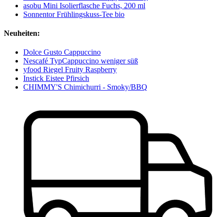
asobu Mini Isolierflasche Fuchs, 200 ml
Sonnentor Frühlingskuss-Tee bio
Neuheiten:
Dolce Gusto Cappuccino
Nescafé TypCappuccino weniger süß
yfood Riegel Fruity Raspberry
Instick Eistee Pfirsich
CHIMMY'S Chimichurri - Smoky/BBQ