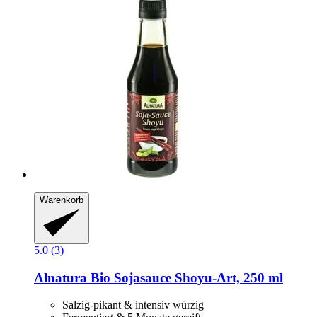
Warenkorb
5.0 (3)
Alnatura
Bio Sojasauce Shoyu-​Art, 250 ml
Salzig-pikant & intensiv würzig