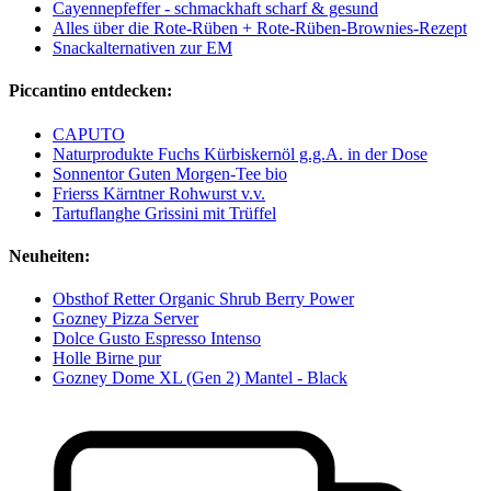
Cayennepfeffer - schmackhaft scharf & gesund
Alles über die Rote-Rüben + Rote-Rüben-Brownies-Rezept
Snackalternativen zur EM
Piccantino entdecken:
CAPUTO
Naturprodukte Fuchs Kürbiskernöl g.g.A. in der Dose
Sonnentor Guten Morgen-Tee bio
Frierss Kärntner Rohwurst v.v.
Tartuflanghe Grissini mit Trüffel
Neuheiten:
Obsthof Retter Organic Shrub Berry Power
Gozney Pizza Server
Dolce Gusto Espresso Intenso
Holle Birne pur
Gozney Dome XL (Gen 2) Mantel - Black