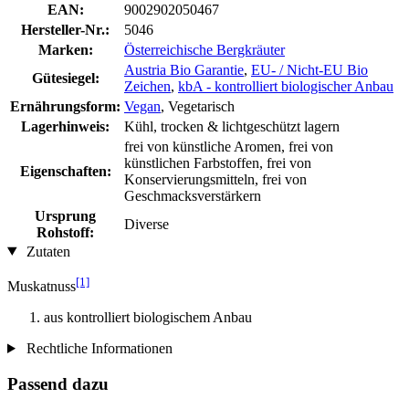
EAN:
9002902050467
Hersteller-Nr.:
5046
Marken:
Österreichische Bergkräuter
Austria Bio Garantie
,
EU- / Nicht-EU Bio
Gütesiegel:
Zeichen
,
kbA - kontrolliert biologischer Anbau
Ernährungsform:
Vegan
, Vegetarisch
Lagerhinweis:
Kühl, trocken & lichtgeschützt lagern
frei von künstliche Aromen, frei von
künstlichen Farbstoffen, frei von
Eigenschaften:
Konservierungsmitteln, frei von
Geschmacksverstärkern
Ursprung
Diverse
Rohstoff:
Zutaten
[1]
Muskatnuss
aus kontrolliert biologischem Anbau
Rechtliche Informationen
Passend dazu