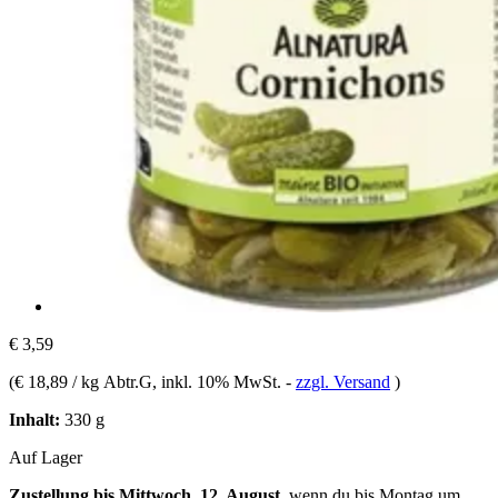
€ 3,59
(
€ 18,89 / kg Abtr.G
, inkl. 10% MwSt.
-
zzgl. Versand
)
Inhalt:
330 g
Auf Lager
Zustellung bis Mittwoch, 12. August
, wenn du bis
Montag um