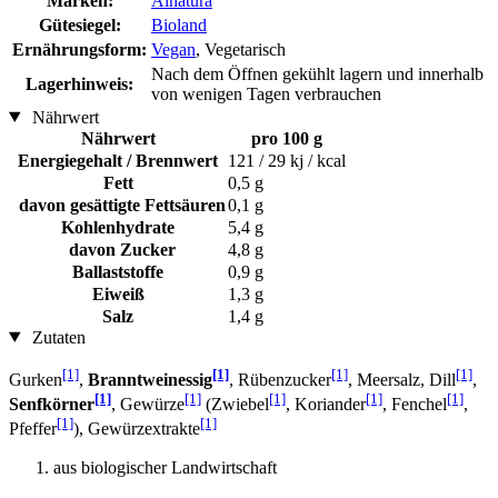
Marken:
Alnatura
Gütesiegel:
Bioland
Ernährungsform:
Vegan
, Vegetarisch
Nach dem Öffnen gekühlt lagern und innerhalb
Lagerhinweis:
von wenigen Tagen verbrauchen
Nährwert
Nährwert
pro 100 g
Energiegehalt / Brennwert
121 / 29 kj / kcal
Fett
0,5 g
davon gesättigte Fettsäuren
0,1 g
Kohlenhydrate
5,4 g
davon Zucker
4,8 g
Ballaststoffe
0,9 g
Eiweiß
1,3 g
Salz
1,4 g
Zutaten
[1]
[1]
[1]
[1]
Gurken
,
Branntweinessig
, Rübenzucker
, Meersalz, Dill
,
[1]
[1]
[1]
[1]
[1]
Senfkörner
, Gewürze
(Zwiebel
, Koriander
, Fenchel
,
[1]
[1]
Pfeffer
), Gewürzextrakte
aus biologischer Landwirtschaft