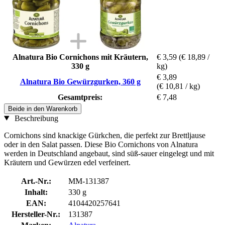
Alnatura Bio Cornichons mit Kräutern,
€ 3,59
(€ 18,89 /
330 g
kg)
€ 3,89
Alnatura Bio Gewürzgurken, 360 g
(€ 10,81 / kg)
Gesamtpreis:
€ 7,48
Beide in den Warenkorb
Beschreibung
Cornichons sind knackige Gürkchen, die perfekt zur Brettljause
oder in den Salat passen. Diese Bio Cornichons von Alnatura
werden in Deutschland angebaut, sind süß-sauer eingelegt und mit
Kräutern und Gewürzen edel verfeinert.
Art.-Nr.:
MM-131387
Inhalt:
330 g
EAN:
4104420257641
Hersteller-Nr.:
131387