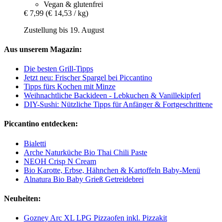
Vegan & glutenfrei
€ 7,99
(€ 14,53 / kg)
Zustellung bis 19. August
Aus unserem Magazin:
Die besten Grill-Tipps
Jetzt neu: Frischer Spargel bei Piccantino
Tipps fürs Kochen mit Minze
Weihnachtliche Backideen - Lebkuchen & Vanillekipferl
DIY-Sushi: Nützliche Tipps für Anfänger & Fortgeschrittene
Piccantino entdecken:
Bialetti
Arche Naturküche Bio Thai Chili Paste
NEOH Crisp N Cream
Bio Karotte, Erbse, Hähnchen & Kartoffeln Baby-Menü
Alnatura Bio Baby Grieß Getreidebrei
Neuheiten:
Gozney Arc XL LPG Pizzaofen inkl. Pizzakit