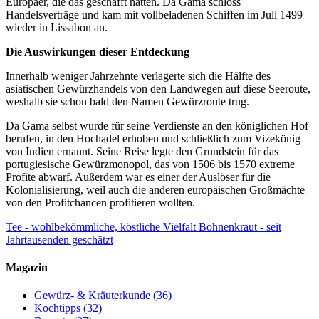
Europäer, die das geschafft hatten. Da Gama schloss
Handelsverträge und kam mit vollbeladenen Schiffen im Juli 1499
wieder in Lissabon an.
Die Auswirkungen dieser Entdeckung
Innerhalb weniger Jahrzehnte verlagerte sich die Hälfte des
asiatischen Gewürzhandels von den Landwegen auf diese Seeroute,
weshalb sie schon bald den Namen Gewürzroute trug.
Da Gama selbst wurde für seine Verdienste an den königlichen Hof
berufen, in den Hochadel erhoben und schließlich zum Vizekönig
von Indien ernannt. Seine Reise legte den Grundstein für das
portugiesische Gewürzmonopol, das von 1506 bis 1570 extreme
Profite abwarf. Außerdem war es einer der Auslöser für die
Kolonialisierung, weil auch die anderen europäischen Großmächte
von den Profitchancen profitieren wollten.
Tee - wohlbekömmliche, köstliche Vielfalt
Bohnenkraut - seit
Jahrtausenden geschätzt
Magazin
Gewürz- & Kräuterkunde
(36)
Kochtipps
(32)