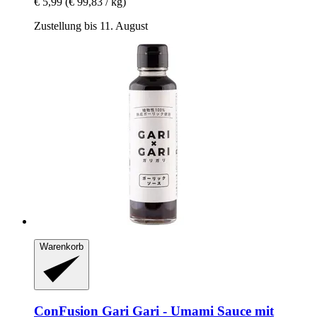
€ 5,99
(€ 99,83 / kg)
Zustellung bis 11. August
Warenkorb
ConFusion
Gari Gari -​ Umami Sauce mit