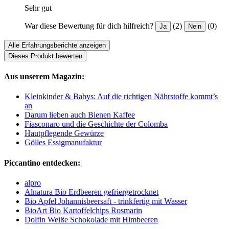
Sehr gut
War diese Bewertung für dich hilfreich?
(2)
(0)
Ja
Nein
Alle Erfahrungsberichte anzeigen
Dieses Produkt bewerten
Aus unserem Magazin:
Kleinkinder & Babys: Auf die richtigen Nährstoffe kommt’s
an
Darum lieben auch Bienen Kaffee
Fiasconaro und die Geschichte der Colomba
Hautpflegende Gewürze
Gölles Essigmanufaktur
Piccantino entdecken:
alpro
Alnatura Bio Erdbeeren gefriergetrocknet
Bio Apfel Johannisbeersaft - trinkfertig mit Wasser
BioArt Bio Kartoffelchips Rosmarin
Dolfin Weiße Schokolade mit Himbeeren