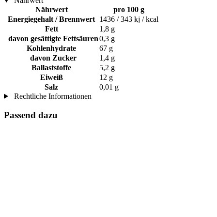
Nährwert
Nährwert
pro 100 g
Energiegehalt / Brennwert
1436 / 343 kj / kcal
Fett
1,8 g
davon gesättigte Fettsäuren
0,3 g
Kohlenhydrate
67 g
davon Zucker
1,4 g
Ballaststoffe
5,2 g
Eiweiß
12 g
Salz
0,01 g
Rechtliche Informationen
Passend dazu