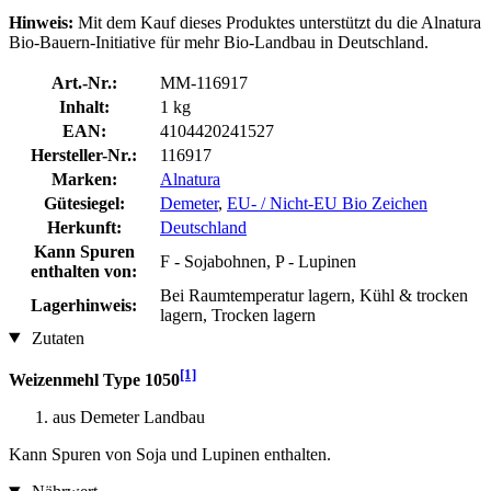
Hinweis:
Mit dem Kauf dieses Produktes unterstützt du die Alnatura
Bio-Bauern-Initiative für mehr Bio-Landbau in Deutschland.
Art.-Nr.:
MM-116917
Inhalt:
1 kg
EAN:
4104420241527
Hersteller-Nr.:
116917
Marken:
Alnatura
Gütesiegel:
Demeter
,
EU- / Nicht-EU Bio Zeichen
Herkunft:
Deutschland
Kann Spuren
F - Sojabohnen, P - Lupinen
enthalten von:
Bei Raumtemperatur lagern, Kühl & trocken
Lagerhinweis:
lagern, Trocken lagern
Zutaten
[1]
Weizenmehl Type 1050
aus Demeter Landbau
Kann Spuren von Soja und Lupinen enthalten.