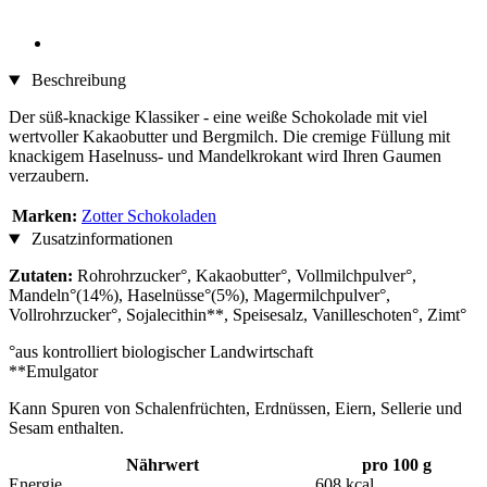
Beschreibung
Der süß-knackige Klassiker - eine weiße Schokolade mit viel
wertvoller Kakaobutter und Bergmilch. Die cremige Füllung mit
knackigem Haselnuss- und Mandelkrokant wird Ihren Gaumen
verzaubern.
Marken:
Zotter Schokoladen
Zusatzinformationen
Zutaten:
Rohrohrzucker°, Kakaobutter°, Vollmilchpulver°,
Mandeln°(14%), Haselnüsse°(5%), Magermilchpulver°,
Vollrohrzucker°, Sojalecithin**, Speisesalz, Vanilleschoten°, Zimt°
°aus kontrolliert biologischer Landwirtschaft
**Emulgator
Kann Spuren von Schalenfrüchten, Erdnüssen, Eiern, Sellerie und
Sesam enthalten.
Nährwert
pro 100 g
Energie
608 kcal