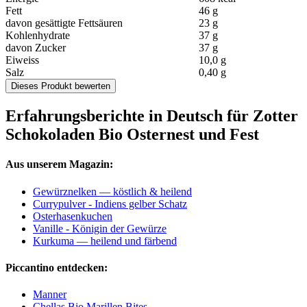
Fett
46 g
davon gesättigte Fettsäuren
23 g
Kohlenhydrate
37 g
davon Zucker
37 g
Eiweiss
10,0 g
Salz
0,40 g
Dieses Produkt bewerten
Erfahrungsberichte in Deutsch für Zotter
Schokoladen Bio Osternest und Fest
Aus unserem Magazin:
Gewürznelken — köstlich & heilend
Currypulver - Indiens gelber Schatz
Osterhasenkuchen
Vanille - Königin der Gewürze
Kurkuma — heilend und färbend
Piccantino entdecken:
Manner
Chellas Bio Marillen Bites