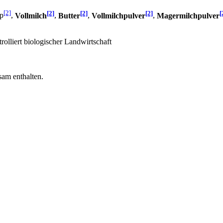
[2]
[2]
[2]
[2]
[
up
,
Vollmilch
,
Butter
,
Vollmilchpulver
,
Magermilchpulver
rolliert biologischer Landwirtschaft
sam enthalten.