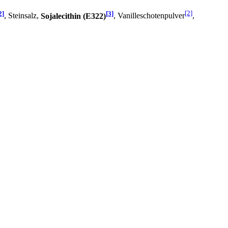
2]
[3]
[2]
, Steinsalz,
Sojalecithin (E322)
, Vanilleschotenpulver
,