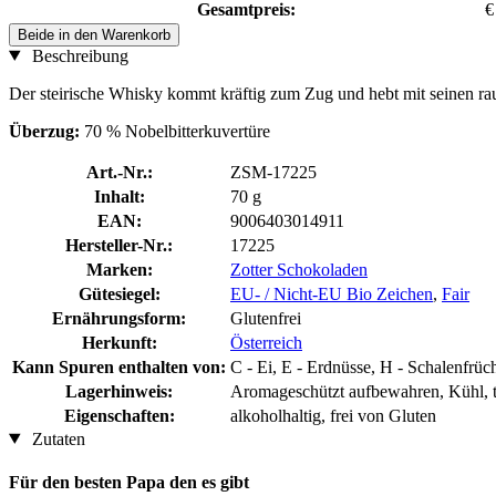
Gesamtpreis:
€
Beide in den Warenkorb
Beschreibung
Der steirische Whisky kommt kräftig zum Zug und hebt mit seinen ra
Überzug:
70 % Nobelbitterkuvertüre
Art.-Nr.:
ZSM-17225
Inhalt:
70 g
EAN:
9006403014911
Hersteller-Nr.:
17225
Marken:
Zotter Schokoladen
Gütesiegel:
EU- / Nicht-EU Bio Zeichen
,
Fair
Ernährungsform:
Glutenfrei
Herkunft:
Österreich
Kann Spuren enthalten von:
C - Ei, E - Erdnüsse, H - Schalenfrü
Lagerhinweis:
Aromageschützt aufbewahren, Kühl, tr
Eigenschaften:
alkoholhaltig, frei von Gluten
Zutaten
Für den besten Papa den es gibt