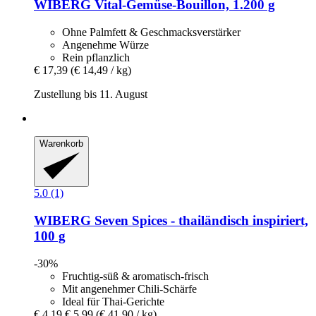
WIBERG
Vital-​Gemüse-​Bouillon, 1.200 g
Ohne Palmfett & Geschmacksverstärker
Angenehme Würze
Rein pflanzlich
€ 17,39
(€ 14,49 / kg)
Zustellung bis 11. August
Warenkorb
5.0 (1)
WIBERG
Seven Spices -​ thailändisch inspiriert,
100 g
-30%
Fruchtig-süß & aromatisch-frisch
Mit angenehmer Chili-Schärfe
Ideal für Thai-Gerichte
€ 4,19
€ 5,99
(€ 41,90 / kg)