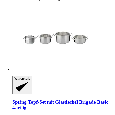
Warenkorb
Spring
Topf-​Set mit Glasdeckel Brigade Basic
4-​teilig