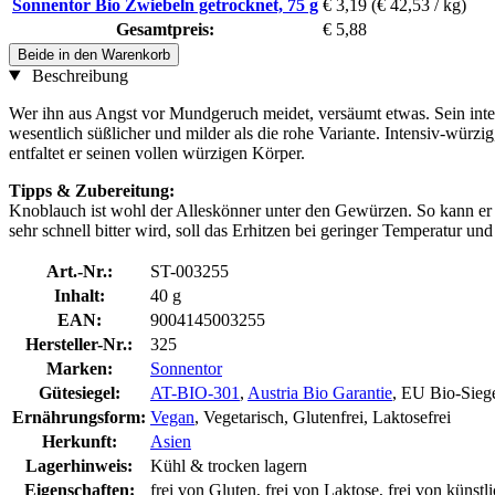
Sonnentor Bio Zwiebeln getrocknet, 75 g
€ 3,19
(€ 42,53 / kg)
Gesamtpreis:
€ 5,88
Beide in den Warenkorb
Beschreibung
Wer ihn aus Angst vor Mundgeruch meidet, versäumt etwas. Sein inte
wesentlich süßlicher und milder als die rohe Variante. Intensiv-würz
entfaltet er seinen vollen würzigen Körper.
Tipps & Zubereitung:
Knoblauch ist wohl der Alleskönner unter den Gewürzen. So kann er r
sehr schnell bitter wird, soll das Erhitzen bei geringer Temperatur und
Art.-Nr.:
ST-003255
Inhalt:
40 g
EAN:
9004145003255
Hersteller-Nr.:
325
Marken:
Sonnentor
Gütesiegel:
AT-BIO-301
,
Austria Bio Garantie
, EU Bio-Sieg
Ernährungsform:
Vegan
, Vegetarisch, Glutenfrei, Laktosefrei
Herkunft:
Asien
Lagerhinweis:
Kühl & trocken lagern
Eigenschaften:
frei von Gluten, frei von Laktose, frei von künst