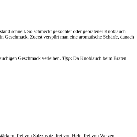
stand schnell. So schmeckt gekochter oder gebratener Knoblauch
 sein Geschmack. Zuerst verspürt man eine aromatische Schärfe, danach
h-lauchigen Geschmack verleihen.
Tipp
: Da Knoblauch beim Braten
tärkern, frei von Salzzusatz, frei von Hefe, frei von Weizen