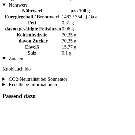
Nährwert
Nährwert
pro 100 g
Energiegehalt / Brennwert
1482 / 354 kj / kcal
Fett
0,31 g
davon gesättigte Fettsäuren
0,06 g
Kohlenhydrate
70,35 g
davon Zucker
70,35 g
Eiweiß
15,77 g
Salz
0,1 g
Zutaten
Knoblauch bio
CO2-Neutralität bei Sonnentor
Rechtliche Informationen
Passend dazu