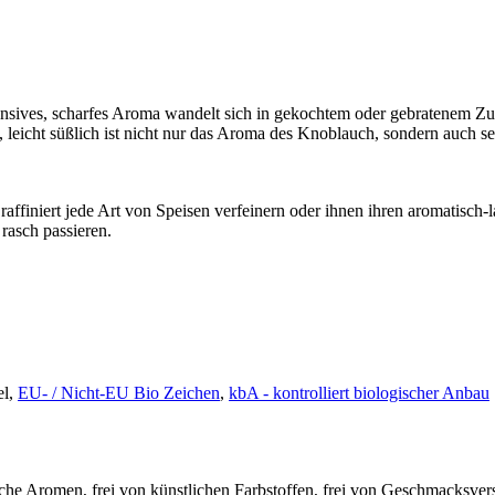
nsives, scharfes Aroma wandelt sich in gekochtem oder gebratenem Zu
ig, leicht süßlich ist nicht nur das Aroma des Knoblauch, sondern auch
affiniert jede Art von Speisen verfeinern oder ihnen ihren aromatisc
 rasch passieren.
el,
EU- / Nicht-EU Bio Zeichen
,
kbA - kontrolliert biologischer Anbau
liche Aromen, frei von künstlichen Farbstoffen, frei von Geschmacksvers