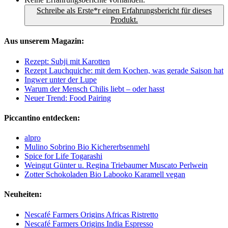
Schreibe als Erste*r einen Erfahrungsbericht für dieses
Produkt.
Aus unserem Magazin:
Rezept: Subji mit Karotten
Rezept Lauchquiche: mit dem Kochen, was gerade Saison hat
Ingwer unter der Lupe
Warum der Mensch Chilis liebt – oder hasst
Neuer Trend: Food Pairing
Piccantino entdecken:
alpro
Mulino Sobrino Bio Kichererbsenmehl
Spice for Life Togarashi
Weingut Günter u. Regina Triebaumer Muscato Perlwein
Zotter Schokoladen Bio Labooko Karamell vegan
Neuheiten:
Nescafé Farmers Origins Africas Ristretto
Nescafé Farmers Origins India Espresso