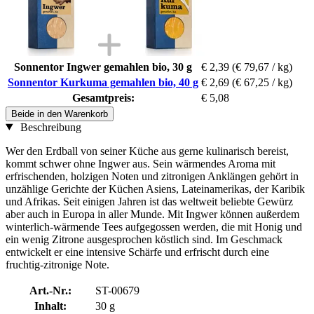
Sonnentor Ingwer gemahlen bio, 30 g
€ 2,39
(€ 79,67 / kg)
Sonnentor Kurkuma gemahlen bio, 40 g
€ 2,69
(€ 67,25 / kg)
Gesamtpreis:
€ 5,08
Beide in den Warenkorb
Beschreibung
Wer den Erdball von seiner Küche aus gerne kulinarisch bereist,
kommt schwer ohne Ingwer aus. Sein wärmendes Aroma mit
erfrischenden, holzigen Noten und zitronigen Anklängen gehört in
unzählige Gerichte der Küchen Asiens, Lateinamerikas, der Karibik
und Afrikas. Seit einigen Jahren ist das weltweit beliebte Gewürz
aber auch in Europa in aller Munde. Mit Ingwer können außerdem
winterlich-wärmende Tees aufgegossen werden, die mit Honig und
ein wenig Zitrone ausgesprochen köstlich sind. Im Geschmack
entwickelt er eine intensive Schärfe und erfrischt durch eine
fruchtig-zitronige Note.
Art.-Nr.:
ST-00679
Inhalt:
30 g