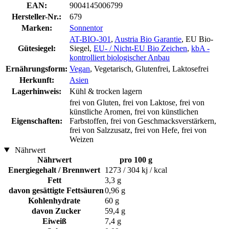
EAN:
9004145006799
Hersteller-Nr.:
679
Marken:
Sonnentor
AT-BIO-301
,
Austria Bio Garantie
, EU Bio-
Gütesiegel:
Siegel,
EU- / Nicht-EU Bio Zeichen
,
kbA -
kontrolliert biologischer Anbau
Ernährungsform:
Vegan
, Vegetarisch, Glutenfrei, Laktosefrei
Herkunft:
Asien
Lagerhinweis:
Kühl & trocken lagern
frei von Gluten, frei von Laktose, frei von
künstliche Aromen, frei von künstlichen
Eigenschaften:
Farbstoffen, frei von Geschmacksverstärkern,
frei von Salzzusatz, frei von Hefe, frei von
Weizen
Nährwert
Nährwert
pro 100 g
Energiegehalt / Brennwert
1273 / 304 kj / kcal
Fett
3,3 g
davon gesättigte Fettsäuren
0,96 g
Kohlenhydrate
60 g
davon Zucker
59,4 g
Eiweiß
7,4 g