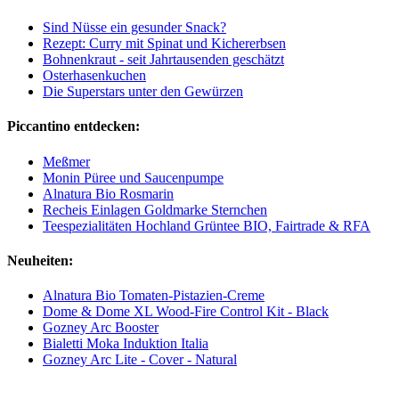
Sind Nüsse ein gesunder Snack?
Rezept: Curry mit Spinat und Kichererbsen
Bohnenkraut - seit Jahrtausenden geschätzt
Osterhasenkuchen
Die Superstars unter den Gewürzen
Piccantino entdecken:
Meßmer
Monin Püree und Saucenpumpe
Alnatura Bio Rosmarin
Recheis Einlagen Goldmarke Sternchen
Teespezialitäten Hochland Grüntee BIO, Fairtrade & RFA
Neuheiten:
Alnatura Bio Tomaten-Pistazien-Creme
Dome & Dome XL Wood-Fire Control Kit - Black
Gozney Arc Booster
Bialetti Moka Induktion Italia
Gozney Arc Lite - Cover - Natural