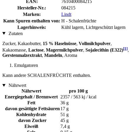
EAN:
7610400084215
Hersteller-Nr.:
084215
Marken:
Lindt
Kann Spuren enthalten von:
H - Schalenfrüchte
Lagerhinweis:
Kühl lagern, Lichtgeschützt lagern
Zutaten
Zucker, Kakaobutter,
15 % Haselnüsse
,
Vollmilchpulver
,
[1]
Kakaomasse,
Lactose
,
Magermilchpulver
,
Sojalecithin (E322)
,
Gerstenmalzextrakt
,
Mandeln
, Aroma
Emulgatoren
Kann andere SCHALENFRÜCHTE enthalten.
Nährwert
Nährwert
pro 100 g
Energiegehalt / Brennwert
2357 / 563 kj / kcal
Fett
36 g
davon gesättigte Fettsäuren
17 g
Kohlenhydrate
51 g
davon Zucker
45 g
Eiweiß
7,4 g