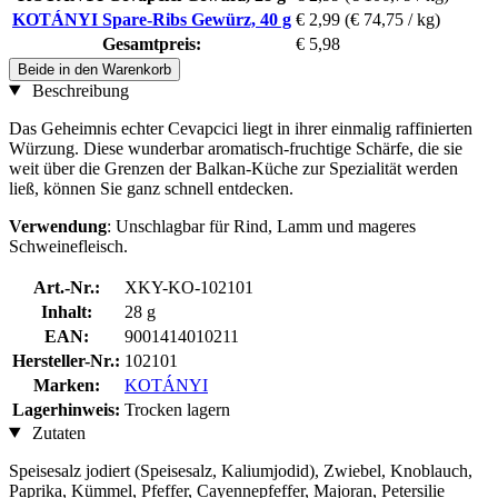
KOTÁNYI Spare-Ribs Gewürz, 40 g
€ 2,99
(€ 74,75 / kg)
Gesamtpreis:
€ 5,98
Beide in den Warenkorb
Beschreibung
Das Geheimnis echter Cevapcici liegt in ihrer einmalig raffinierten
Würzung. Diese wunderbar aromatisch-fruchtige Schärfe, die sie
weit über die Grenzen der Balkan-Küche zur Spezialität werden
ließ, können Sie ganz schnell entdecken.
Verwendung
: Unschlagbar für Rind, Lamm und mageres
Schweinefleisch.
Art.-Nr.:
XKY-KO-102101
Inhalt:
28 g
EAN:
9001414010211
Hersteller-Nr.:
102101
Marken:
KOTÁNYI
Lagerhinweis:
Trocken lagern
Zutaten
Speisesalz jodiert (Speisesalz, Kaliumjodid), Zwiebel, Knoblauch,
Paprika, Kümmel, Pfeffer, Cayennepfeffer, Majoran, Petersilie