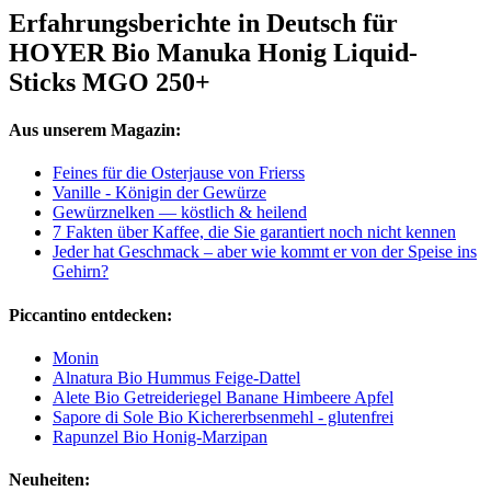
Erfahrungsberichte in Deutsch für
HOYER Bio Manuka Honig Liquid-
Sticks MGO 250+
Aus unserem Magazin:
Feines für die Osterjause von Frierss
Vanille - Königin der Gewürze
Gewürznelken — köstlich & heilend
7 Fakten über Kaffee, die Sie garantiert noch nicht kennen
Jeder hat Geschmack – aber wie kommt er von der Speise ins
Gehirn?
Piccantino entdecken:
Monin
Alnatura Bio Hummus Feige-Dattel
Alete Bio Getreideriegel Banane Himbeere Apfel
Sapore di Sole Bio Kichererbsenmehl - glutenfrei
Rapunzel Bio Honig-Marzipan
Neuheiten: