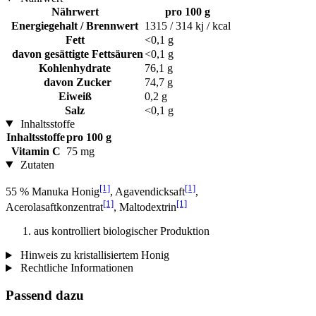
Nährwert
pro 100 g
Energiegehalt / Brennwert
1315 / 314 kj / kcal
Fett
<0,1 g
davon gesättigte Fettsäuren
<0,1 g
Kohlenhydrate
76,1 g
davon Zucker
74,7 g
Eiweiß
0,2 g
Salz
<0,1 g
Inhaltsstoffe
Inhaltsstoffe
pro 100 g
Vitamin C
75 mg
Zutaten
[1]
[1]
55 % Manuka Honig
, Agavendicksaft
,
[1]
[1]
Acerolasaftkonzentrat
, Maltodextrin
aus kontrolliert biologischer Produktion
Hinweis zu kristallisiertem Honig
Rechtliche Informationen
Passend dazu