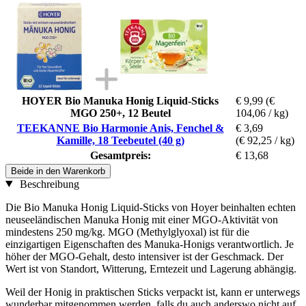
HOYER Bio Manuka Honig Liquid-Sticks
€ 9,99
(€
MGO 250+, 12 Beutel
104,06 / kg)
TEEKANNE Bio Harmonie Anis, Fenchel &
€ 3,69
Kamille, 18 Teebeutel (40 g)
(€ 92,25 / kg)
Gesamtpreis:
€ 13,68
Beide in den Warenkorb
Beschreibung
Die Bio Manuka Honig Liquid-Sticks von Hoyer beinhalten echten
neuseeländischen Manuka Honig mit einer MGO-Aktivität von
mindestens 250 mg/kg. MGO (Methylglyoxal) ist für die
einzigartigen Eigenschaften des Manuka-Honigs verantwortlich. Je
höher der MGO-Gehalt, desto intensiver ist der Geschmack. Der
Wert ist von Standort, Witterung, Erntezeit und Lagerung abhängig.
Weil der Honig in praktischen Sticks verpackt ist, kann er unterwegs
wunderbar mitgenommen werden, falls du auch anderswo nicht auf