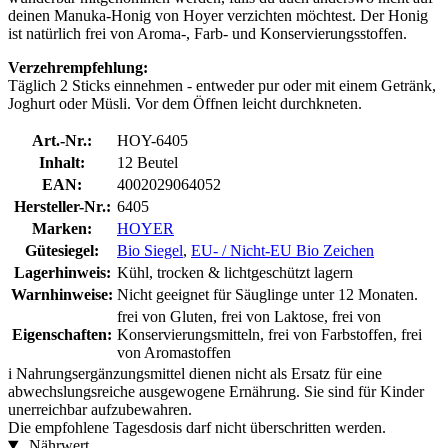
deinen Manuka-Honig von Hoyer verzichten möchtest. Der Honig
ist natürlich frei von Aroma-, Farb- und Konservierungsstoffen.
Verzehrempfehlung:
Täglich 2 Sticks einnehmen - entweder pur oder mit einem Getränk,
Joghurt oder Müsli. Vor dem Öffnen leicht durchkneten.
Art.-Nr.:
HOY-6405
Inhalt:
12 Beutel
EAN:
4002029064052
Hersteller-Nr.:
6405
Marken:
HOYER
Gütesiegel:
Bio Siegel
,
EU- / Nicht-EU Bio Zeichen
Lagerhinweis:
Kühl, trocken & lichtgeschützt lagern
Warnhinweise:
Nicht geeignet für Säuglinge unter 12 Monaten.
frei von Gluten, frei von Laktose, frei von
Eigenschaften:
Konservierungsmitteln, frei von Farbstoffen, frei
von Aromastoffen
i
Nahrungsergänzungsmittel dienen nicht als Ersatz für eine
abwechslungsreiche ausgewogene Ernährung. Sie sind für Kinder
unerreichbar aufzubewahren.
Die empfohlene Tagesdosis darf nicht überschritten werden.
Nährwert