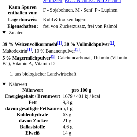
zertifiziert
,
EU- / Nicht-EU Bio Zeichen
Kann Spuren
F - Sojabohnen, M - Senf, P - Lupinen
enthalten von:
Lagerhinweis:
Kühl & trocken lagern
Eigenschaften:
frei von Zuckerzusatz, frei von Palmöl
Zutaten
[1]
[1]
39 % Weizenvollkornmehl
,
30 % Vollmilchpulver
,
[1]
[1]
Maltodextrin
, 10 % Bananenpulver
,
[1]
5 % Magermilchpulver
, Calciumcarbonat, Thiamin (Vitamin
B1), Vitamin A, Vitamin D
aus biologischer Landwirtschaft
Nährwert
Nährwert
pro 100 g
Energiegehalt / Brennwert
1679 / 401 kj / kcal
Fett
9,3 g
davon gesättigte Fettsäuren
5,1 g
Kohlenhydrate
63 g
davon Zucker
21 g
Ballaststoffe
4,6 g
Eiweiß
14 g