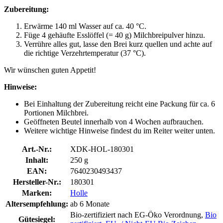
Zubereitung:
Erwärme 140 ml Wasser auf ca. 40 °C.
Füge 4 gehäufte Esslöffel (= 40 g) Milchbreipulver hinzu.
Verrühre alles gut, lasse den Brei kurz quellen und achte auf
die richtige Verzehrtemperatur (37 °C).
Wir wünschen guten Appetit!
Hinweise:
Bei Einhaltung der Zubereitung reicht eine Packung für ca. 6
Portionen Milchbrei.
Geöffneten Beutel innerhalb von 4 Wochen aufbrauchen.
Weitere wichtige Hinweise findest du im Reiter weiter unten.
Art.-Nr.:
XDK-HOL-180301
Inhalt:
250 g
EAN:
7640230493437
Hersteller-Nr.:
180301
Marken:
Holle
Altersempfehlung:
ab 6 Monate
Bio-zertifiziert nach EG-Öko Verordnung,
Bio
Gütesiegel: