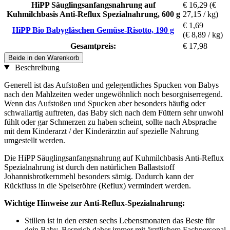
HiPP Säuglingsanfangsnahrung auf
€ 16,29
(€
Kuhmilchbasis Anti-Reflux Spezialnahrung, 600 g
27,15 / kg)
€ 1,69
HiPP Bio Babygläschen Gemüse-Risotto, 190 g
(€ 8,89 / kg)
Gesamtpreis:
€ 17,98
Beide in den Warenkorb
Beschreibung
Generell ist das Aufstoßen und gelegentliches Spucken von Babys
nach den Mahlzeiten weder ungewöhnlich noch besorgniserregend.
Wenn das Aufstoßen und Spucken aber besonders häufig oder
schwallartig auftreten, das Baby sich nach dem Füttern sehr unwohl
fühlt oder gar Schmerzen zu haben scheint, sollte nach Absprache
mit dem Kinderarzt / der Kinderärztin auf spezielle Nahrung
umgestellt werden.
Die HiPP Säuglingsanfangsnahrung auf Kuhmilchbasis Anti-Reflux
Spezialnahrung ist durch den natürlichen Ballaststoff
Johannisbrotkernmehl besonders sämig. Dadurch kann der
Rückfluss in die Speiseröhre (Reflux) vermindert werden.
Wichtige Hinweise zur Anti-Reflux-Spezialnahrung:
Stillen ist in den ersten sechs Lebensmonaten das Beste für
dein Baby. Besprich daher immer mit ärztlichem Fachpersonal