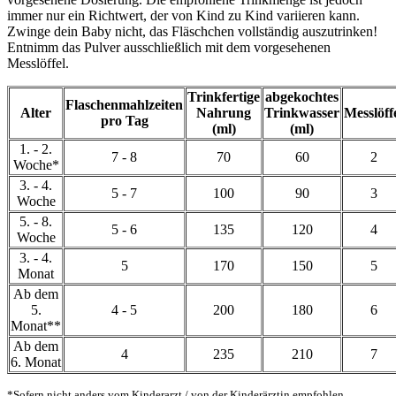
immer nur ein Richtwert, der von Kind zu Kind variieren kann.
Zwinge dein Baby nicht, das Fläschchen vollständig auszutrinken!
Entnimm das Pulver ausschließlich mit dem vorgesehenen
Messlöffel.
Trinkfertige
abgekochtes
Flaschenmahlzeiten
Alter
Nahrung
Trinkwasser
Messlöff
pro Tag
(ml)
(ml)
1. - 2.
7 - 8
70
60
2
Woche*
3. - 4.
5 - 7
100
90
3
Woche
5. - 8.
5 - 6
135
120
4
Woche
3. - 4.
5
170
150
5
Monat
Ab dem
5.
4 - 5
200
180
6
Monat**
Ab dem
4
235
210
7
6. Monat
*Sofern nicht anders vom Kinderarzt / von der Kinderärztin empfohlen