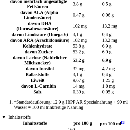
davon mehrfach ungesättigte
3,8 g
0,5 g
Fettsäuren
davon ALA (Alpha-
0,47 g
0,06 g
Linolensäure)
davon DHA
102 mg
13,2 mg
(Docosahexaensäure)
davon Linolsäure (Omega-6)
3,1 g
0,4 g
davon ARA (Arachidonsäure)
102 mg
13,2 mg
Kohlenhydrate
53,8 g
6,9 g
davon Zucker
53,2 g
6,9 g
davon Lactose (Natürlicher
53,2 g
6,9 g
Milchzucker)
davon Inositol
32 mg
4,2 mg
Ballaststoffe
3,1 g
0,4 g
Eiweiß
9,67 g
1,25 g
davon L-Carnitin
14 mg
1,8 mg
Salz
0,39 g
0,05 g
*Standardauflösung: 12,9 g HiPP AR Spezialnahrung + 90 ml
Wasser = 100 ml trinkfertige Nahrung
Inhaltsstoffe
[1]
Inhaltsstoffe
pro 100 g
pro 100 ml
160