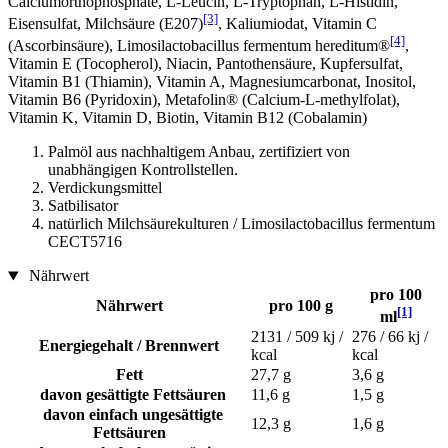
Calciumorthophosphate, L-Leucin, L-Tryptophan, L-Histidin,
[3]
Eisensulfat, Milchsäure (E207)
, Kaliumiodat, Vitamin C
[4]
(Ascorbinsäure), Limosilactobacillus fermentum hereditum®
,
Vitamin E (Tocopherol), Niacin, Pantothensäure, Kupfersulfat,
Vitamin B1 (Thiamin), Vitamin A, Magnesiumcarbonat, Inositol,
Vitamin B6 (Pyridoxin), Metafolin® (Calcium-L-methylfolat),
Vitamin K, Vitamin D, Biotin, Vitamin B12 (Cobalamin)
Palmöl aus nachhaltigem Anbau, zertifiziert von
unabhängigen Kontrollstellen.
Verdickungsmittel
Satbilisator
natürlich Milchsäurekulturen / Limosilactobacillus fermentum
CECT5716
Nährwert
pro 100
Nährwert
pro 100 g
[1]
ml
2131 / 509 kj /
276 / 66 kj /
Energiegehalt / Brennwert
kcal
kcal
Fett
27,7 g
3,6 g
davon gesättigte Fettsäuren
11,6 g
1,5 g
davon einfach ungesättigte
12,3 g
1,6 g
Fettsäuren