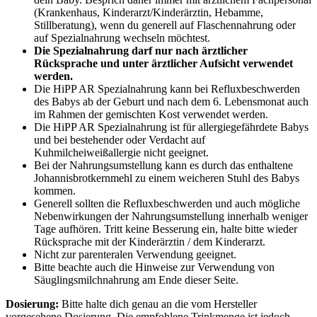
(Krankenhaus, Kinderarzt/Kinderärztin, Hebamme,
Stillberatung), wenn du generell auf Flaschennahrung oder
auf Spezialnahrung wechseln möchtest.
Die Spezialnahrung darf nur nach ärztlicher
Rücksprache und unter ärztlicher Aufsicht verwendet
werden.
Die HiPP AR Spezialnahrung kann bei Refluxbeschwerden
des Babys ab der Geburt und nach dem 6. Lebensmonat auch
im Rahmen der gemischten Kost verwendet werden.
Die HiPP AR Spezialnahrung ist für allergiegefährdete Babys
und bei bestehender oder Verdacht auf
Kuhmilcheiweißallergie nicht geeignet.
Bei der Nahrungsumstellung kann es durch das enthaltene
Johannisbrotkernmehl zu einem weicheren Stuhl des Babys
kommen.
Generell sollten die Refluxbeschwerden und auch mögliche
Nebenwirkungen der Nahrungsumstellung innerhalb weniger
Tage aufhören. Tritt keine Besserung ein, halte bitte wieder
Rücksprache mit der Kinderärztin / dem Kinderarzt.
Nicht zur parenteralen Verwendung geeignet.
Bitte beachte auch die Hinweise zur Verwendung von
Säuglingsmilchnahrung am Ende dieser Seite.
Dosierung:
Bitte halte dich genau an die vom Hersteller
vorgesehene Dosierung. Die empfohlene Trinkmenge ist jedoch