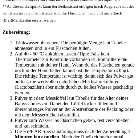
**Ab diesem Zeitpunkt kann der Beikoststart erfolgen (nach Absprache mit der
Kinderärztin / dem Kinderarzt) und die Fläschchen nach und nach durch
(Brei)Mahlzeiten ersetzt werden
Zubereitung:
Trinkwasser abkochen. Die benötigte Menge laut Tabelle
abmessen und in ein Fläschchen füllen.
Auf 40 - 50 °C abkühlen lassen (Tipp: Falls kein
Thermometer zur Kontrolle vorhanden ist, kontrolliere die
Temperatur mit deiner Hand. Wenn du das Fläschchen gerade
noch in der Hand halten kannst, ist die Temperatur richtig).
Die richtige Temperatur ist wichtig, damit sich das Pulver gut
auflöst, die wertvollen natürlichen Milchsäurekulturen
(Lactobazillen) aber nicht durch zu heißes Wasser geschädigt
werden.
Pulver mit dem Messlöffel laut Tabelle für das Alter deines
Babys abmessen. Dabei den Löffel locker füllen und
überschüssiges Pulver an der Abstreifkante der Packung oder
mit dem Messerrücken abstreifen.
Pulver zum Wasser ins Fläschchen geben, fest verschließen
und gut schütteln.
Die HiPP AR Spezialnahrung muss nach der Zubereitung
7
Minuten lang quellen
. Nach der Quellzeit noch einmal