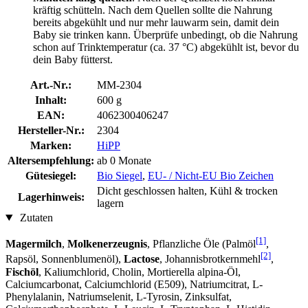
kräftig schütteln. Nach dem Quellen sollte die Nahrung
bereits abgekühlt und nur mehr lauwarm sein, damit dein
Baby sie trinken kann. Überprüfe unbedingt, ob die Nahrung
schon auf Trinktemperatur (ca. 37 °C) abgekühlt ist, bevor du
dein Baby fütterst.
Art.-Nr.:
MM-2304
Inhalt:
600 g
EAN:
4062300406247
Hersteller-Nr.:
2304
Marken:
HiPP
Altersempfehlung:
ab 0 Monate
Gütesiegel:
Bio Siegel
,
EU- / Nicht-EU Bio Zeichen
Dicht geschlossen halten, Kühl & trocken
Lagerhinweis:
lagern
Zutaten
[1]
Magermilch
,
Molkenerzeugnis
, Pflanzliche Öle (Palmöl
,
[2]
Rapsöl, Sonnenblumenöl),
Lactose
, Johannisbrotkernmehl
,
Fischöl
, Kaliumchlorid, Cholin, Mortierella alpina-Öl,
Calciumcarbonat, Calciumchlorid (E509), Natriumcitrat, L-
Phenylalanin, Natriumselenit, L-Tyrosin, Zinksulfat,