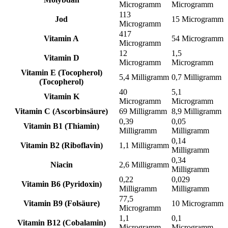
Microgramm
Microgramm
113
Jod
15 Microgramm
Microgramm
417
Vitamin A
54 Microgramm
Microgramm
12
1,5
Vitamin D
Microgramm
Microgramm
Vitamin E (Tocopherol)
5,4 Milligramm
0,7 Milligramm
(Tocopherol)
40
5,1
Vitamin K
Microgramm
Microgramm
Vitamin C (Ascorbinsäure)
69 Milligramm
8,9 Milligramm
0,39
0,05
Vitamin B1 (Thiamin)
Milligramm
Milligramm
0,14
Vitamin B2 (Riboflavin)
1,1 Milligramm
Milligramm
0,34
Niacin
2,6 Milligramm
Milligramm
0,22
0,029
Vitamin B6 (Pyridoxin)
Milligramm
Milligramm
77,5
Vitamin B9 (Folsäure)
10 Microgramm
Microgramm
1,1
0,1
Vitamin B12 (Cobalamin)
Microgramm
Microgramm