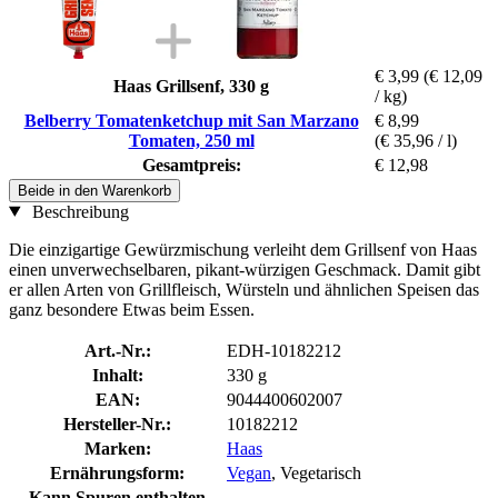
€ 3,99
(€ 12,09
Haas Grillsenf, 330 g
/ kg)
Belberry Tomatenketchup mit San Marzano
€ 8,99
Tomaten, 250 ml
(€ 35,96 / l)
Gesamtpreis:
€ 12,98
Beide in den Warenkorb
Beschreibung
Die einzigartige Gewürzmischung verleiht dem Grillsenf von Haas
einen unverwechselbaren, pikant-würzigen Geschmack. Damit gibt
er allen Arten von Grillfleisch, Würsteln und ähnlichen Speisen das
ganz besondere Etwas beim Essen.
Art.-Nr.:
EDH-10182212
Inhalt:
330 g
EAN:
9044400602007
Hersteller-Nr.:
10182212
Marken:
Haas
Ernährungsform:
Vegan
, Vegetarisch
Kann Spuren enthalten