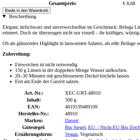
Gesamtpreis:
€ 8,68
Beide in den Warenkorb
Beschreibung
Elegant, tiefschwarz und unverwechselbar im Geschmack: Beluga Lin
erinnert. Doch sie überzeugen nicht nur visuell – ihr kräftiges, wür
Ob als glänzendes Highlight in lauwarmen Salaten, als edle Beilage o
Zubereitung:
Einweichen ist nicht notwendig.
150 g Linsen in der doppelten Menge Wasser aufkochen.
20–30 Minuten mit geschlossenem Deckel köcheln lassen.
Erst am Ende der Garzeit salzen.
Art.-Nr.:
XEC-URT-48910
Inhalt:
500 g
EAN:
4019339489109
Hersteller-Nr.:
48910
Marken:
Davert
Gütesiegel:
Bio Siegel
,
EU- / Nicht-EU Bio Zeic
Ernährungsform:
Vegan
, Vegetarisch