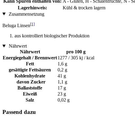
Kann Spuren enthalten von:
A - Gluten, H - Schalenfrüchte, N -
Lagerhinweis:
Kühl & trocken lagern
Zusammensetzung
[1]
Beluga Linsen
aus kontrolliert biologischer Produktion
Nährwert
Nährwert
pro 100 g
Energiegehalt / Brennwert
1277 / 305 kj / kcal
Fett
1,6 g
gesättigte Fettsäuren
0,2 g
Kohlenhydrate
41 g
davon Zucker
1,1 g
Ballaststoffe
17 g
Eiweiß
23 g
Salz
0,02 g
Passend dazu