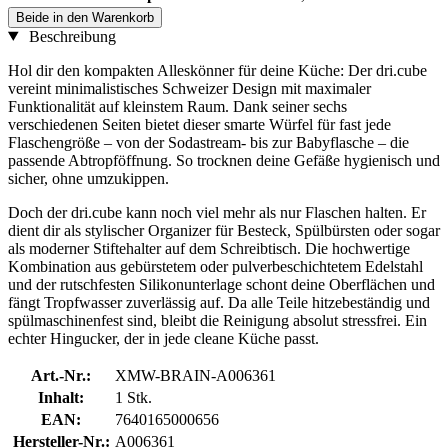
Beide in den Warenkorb
Beschreibung
Hol dir den kompakten Alleskönner für deine Küche: Der dri.cube
vereint minimalistisches Schweizer Design mit maximaler
Funktionalität auf kleinstem Raum. Dank seiner sechs
verschiedenen Seiten bietet dieser smarte Würfel für fast jede
Flaschengröße – von der Sodastream- bis zur Babyflasche – die
passende Abtropföffnung. So trocknen deine Gefäße hygienisch und
sicher, ohne umzukippen.
Doch der dri.cube kann noch viel mehr als nur Flaschen halten. Er
dient dir als stylischer Organizer für Besteck, Spülbürsten oder sogar
als moderner Stiftehalter auf dem Schreibtisch. Die hochwertige
Kombination aus gebürstetem oder pulverbeschichtetem Edelstahl
und der rutschfesten Silikonunterlage schont deine Oberflächen und
fängt Tropfwasser zuverlässig auf. Da alle Teile hitzebeständig und
spülmaschinenfest sind, bleibt die Reinigung absolut stressfrei. Ein
echter Hingucker, der in jede cleane Küche passt.
Art.-Nr.:
XMW-BRAIN-A006361
Inhalt:
1 Stk.
EAN:
7640165000656
Hersteller-Nr.:
A006361