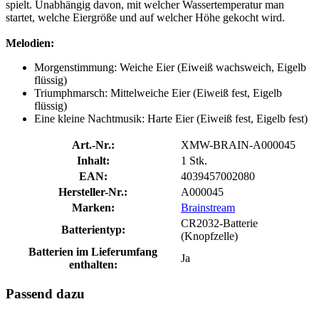
spielt. Unabhängig davon, mit welcher Wassertemperatur man
startet, welche Eiergröße und auf welcher Höhe gekocht wird.
Melodien:
Morgenstimmung: Weiche Eier (Eiweiß wachsweich, Eigelb
flüssig)
Triumphmarsch: Mittelweiche Eier (Eiweiß fest, Eigelb
flüssig)
Eine kleine Nachtmusik: Harte Eier (Eiweiß fest, Eigelb fest)
Art.-Nr.:
XMW-BRAIN-A000045
Inhalt:
1 Stk.
EAN:
4039457002080
Hersteller-Nr.:
A000045
Marken:
Brainstream
CR2032-Batterie
Batterientyp:
(Knopfzelle)
Batterien im Lieferumfang
Ja
enthalten:
Passend dazu