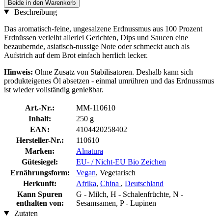
Beide in den Warenkorb
Beschreibung
Das aromatisch-feine, ungesalzene Erdnussmus aus 100 Prozent
Erdnüssen verleiht allerlei Gerichten, Dips und Saucen eine
bezaubernde, asiatisch-nussige Note oder schmeckt auch als
Aufstrich auf dem Brot einfach herrlich lecker.
Hinweis:
Ohne Zusatz von Stabilisatoren. Deshalb kann sich
produkteigenes Öl absetzen - einmal umrühren und das Erdnussmus
ist wieder vollständig genießbar.
Art.-Nr.:
MM-110610
Inhalt:
250 g
EAN:
4104420258402
Hersteller-Nr.:
110610
Marken:
Alnatura
Gütesiegel:
EU- / Nicht-EU Bio Zeichen
Ernährungsform:
Vegan
, Vegetarisch
Herkunft:
Afrika
,
China
,
Deutschland
Kann Spuren
G - Milch, H - Schalenfrüchte, N -
enthalten von:
Sesamsamen, P - Lupinen
Zutaten