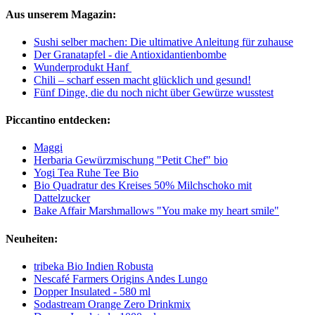
Aus unserem Magazin:
Sushi selber machen: Die ultimative Anleitung für zuhause
Der Granatapfel - die Antioxidantienbombe
Wunderprodukt Hanf
Chili – scharf essen macht glücklich und gesund!
Fünf Dinge, die du noch nicht über Gewürze wusstest
Piccantino entdecken:
Maggi
Herbaria Gewürzmischung "Petit Chef" bio
Yogi Tea Ruhe Tee Bio
Bio Quadratur des Kreises 50% Milchschoko mit
Dattelzucker
Bake Affair Marshmallows "You make my heart smile"
Neuheiten:
tribeka Bio Indien Robusta
Nescafé Farmers Origins Andes Lungo
Dopper Insulated - 580 ml
Sodastream Orange Zero Drinkmix