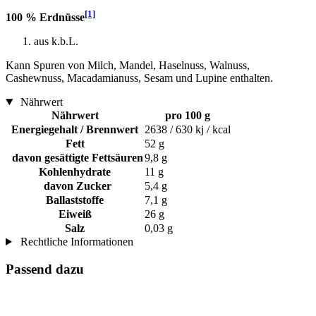
[1]
100 % Erdnüsse
aus k.b.L.
Kann Spuren von Milch, Mandel, Haselnuss, Walnuss,
Cashewnuss, Macadamianuss, Sesam und Lupine enthalten.
Nährwert
Nährwert
pro 100 g
Energiegehalt / Brennwert
2638 / 630 kj / kcal
Fett
52 g
davon gesättigte Fettsäuren
9,8 g
Kohlenhydrate
11 g
davon Zucker
5,4 g
Ballaststoffe
7,1 g
Eiweiß
26 g
Salz
0,03 g
Rechtliche Informationen
Passend dazu