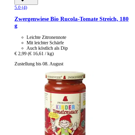
5.0 (4)
Zwergenwiese
Bio Rucola-​Tomate Streich, 180
g
Leichte Zitronennote
Mit leichter Schärfe
Auch köstlich als Dip
€ 2,99
(€ 16,61 / kg)
Zustellung bis 08. August