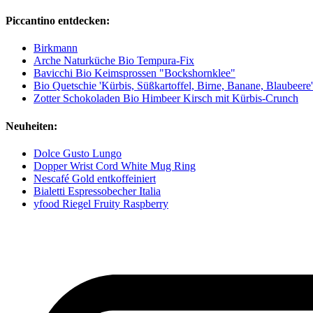
Piccantino entdecken:
Birkmann
Arche Naturküche Bio Tempura-Fix
Bavicchi Bio Keimsprossen "Bockshornklee"
Bio Quetschie 'Kürbis, Süßkartoffel, Birne, Banane, Blaubeere'
Zotter Schokoladen Bio Himbeer Kirsch mit Kürbis-Crunch
Neuheiten:
Dolce Gusto Lungo
Dopper Wrist Cord White Mug Ring
Nescafé Gold entkoffeiniert
Bialetti Espressobecher Italia
yfood Riegel Fruity Raspberry