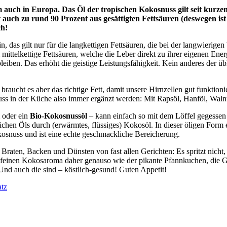
em auch in Europa. Das Öl der tropischen Kokosnuss gilt seit kurz
ch zu rund 90 Prozent aus gesättigten Fettsäuren (deswegen ist 
ch!
in, das gilt nur für die langkettigen Fettsäuren, die bei der langwierig
ttelkettige Fettsäuren, welche die Leber direkt zu ihrer eigenen Energ
iben. Das erhöht die geistige Leistungsfähigkeit. Kein anderes der übli
 braucht es aber das richtige Fett, damit unsere Hirnzellen gut funkt
uss in der Küche also immer ergänzt werden: Mit Rapsöl, Hanföl, Wal
l
oder ein
Bio-Kokosnussöl
– kann einfach so mit dem Löffel gegessen
hen Öls durch (erwärmtes, flüssiges) Kokosöl. In dieser öligen Form 
kosnuss und ist eine echte geschmackliche Bereicherung.
raten, Backen und Dünsten von fast allen Gerichten: Es spritzt nicht, 
nz feinen Kokosaroma daher genauso wie der pikante Pfannkuchen, die
nd auch die sind – köstlich-gesund! Guten Appetit!
atz