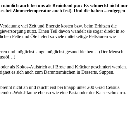
em nämlich auch bei uns als Brainfood pur: Es schmeckt nicht nur
es bei Zimmertemperatur auch fest). Und die haben – entgegen
en Verdauung viel Zeit und Energie kosten bzw. beim Erhitzen die
ieversorgung nutzt. Einen Teil davon wandelt sie sogar direkt in so
chen Fette und Öle liefert so viele mittelkettige Fettsäuren wie
ionieren und möglichst lange möglichst gesund bleiben… (Der Mensch
nussöl…)
 oder als Kokos-Aufstrich auf Brote und Kräcker geschmiert werden.
eignet es sich auch zum Daruntermischen in Desserts, Suppen,
brennt nicht an und raucht erst bei knapp unter 200 Grad Celsius.
 Gemüse-Wok-Pfanne ebenso wie eine Pasta oder der Kaiserschmarrn.