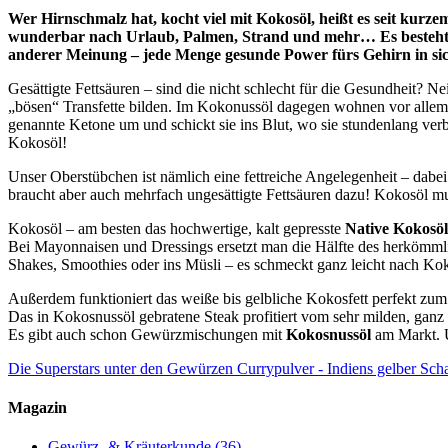
Wer Hirnschmalz hat, kocht viel mit Kokosöl, heißt es seit kurz
wunderbar nach Urlaub, Palmen, Strand und mehr… Es besteht au
anderer Meinung – jede Menge gesunde Power fürs Gehirn in si
Gesättigte Fettsäuren – sind die nicht schlecht für die Gesundheit? Ne
„bösen“ Transfette bilden. Im Kokonussöl dagegen wohnen vor allem mi
genannte Ketone um und schickt sie ins Blut, wo sie stundenlang verble
Kokosöl!
Unser Oberstübchen ist nämlich eine fettreiche Angelegenheit – dabei
braucht aber auch mehrfach ungesättigte Fettsäuren dazu! Kokosöl m
Kokosöl – am besten das hochwertige, kalt gepresste
Native Kokosö
Bei Mayonnaisen und Dressings ersetzt man die Hälfte des herkömmlic
Shakes, Smoothies oder ins Müsli – es schmeckt ganz leicht nach Ko
Außerdem funktioniert das weiße bis gelbliche Kokosfett perfekt zum B
Das in Kokosnussöl gebratene Steak profitiert vom sehr milden, ga
Es gibt auch schon Gewürzmischungen mit
Kokosnussöl
am Markt. U
Die Superstars unter den Gewürzen
Currypulver - Indiens gelber Sch
Magazin
Gewürz- & Kräuterkunde
(36)