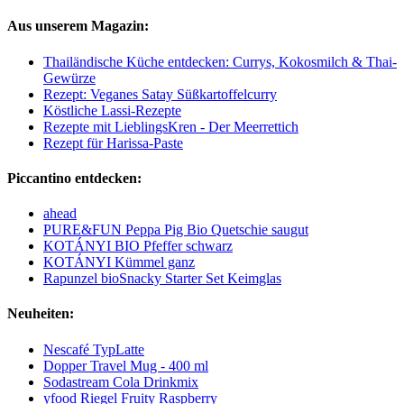
Aus unserem Magazin:
Thailändische Küche entdecken: Currys, Kokosmilch & Thai-
Gewürze
Rezept: Veganes Satay Süßkartoffelcurry
Köstliche Lassi-Rezepte
Rezepte mit LieblingsKren - Der Meerrettich
Rezept für Harissa-Paste
Piccantino entdecken:
ahead
PURE&FUN Peppa Pig Bio Quetschie saugut
KOTÁNYI BIO Pfeffer schwarz
KOTÁNYI Kümmel ganz
Rapunzel bioSnacky Starter Set Keimglas
Neuheiten:
Nescafé TypLatte
Dopper Travel Mug - 400 ml
Sodastream Cola Drinkmix
yfood Riegel Fruity Raspberry