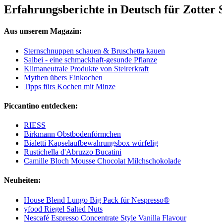
Erfahrungsberichte in Deutsch für Zotter
Aus unserem Magazin:
Sternschnuppen schauen & Bruschetta kauen
Salbei - eine schmackhaft-gesunde Pflanze
Klimaneutrale Produkte von Steirerkraft
Mythen übers Einkochen
Tipps fürs Kochen mit Minze
Piccantino entdecken:
RIESS
Birkmann Obstbodenförmchen
Bialetti Kapselaufbewahrungsbox würfelig
Rustichella d'Abruzzo Bucatini
Camille Bloch Mousse Chocolat Milchschokolade
Neuheiten:
House Blend Lungo Big Pack für Nespresso®
yfood Riegel Salted Nuts
Nescafé Espresso Concentrate Style Vanilla Flavour