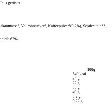
aus geröstet.
aomasse°, Vollrohrzucker°, Kaffeepulver°(0,2%), Sojalecithin**,
anteil: 62%.
100g
549 kcal
34 g
22 g
55 g
49 g
5,2 g
0,22 g