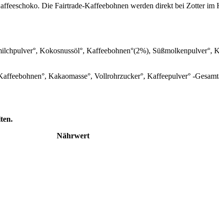
ffeeschoko. Die Fairtrade-Kaffeebohnen werden direkt bei Zotter im H
lchpulver°, Kokosnussöl°, Kaffeebohnen°(2%), Süßmolkenpulver°, Kak
 Kaffeebohnen°, Kakaomasse°, Vollrohrzucker°, Kaffeepulver° -Gesamt
ten.
Nährwert