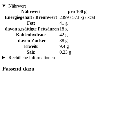
Nährwert
Nährwert
pro 100 g
Energiegehalt / Brennwert
2399 / 573 kj / kcal
Fett
41 g
davon gesättigte Fettsäuren
18 g
Kohlenhydrate
42 g
davon Zucker
38 g
Eiweiß
9,4 g
Salz
0,23 g
Rechtliche Informationen
Passend dazu