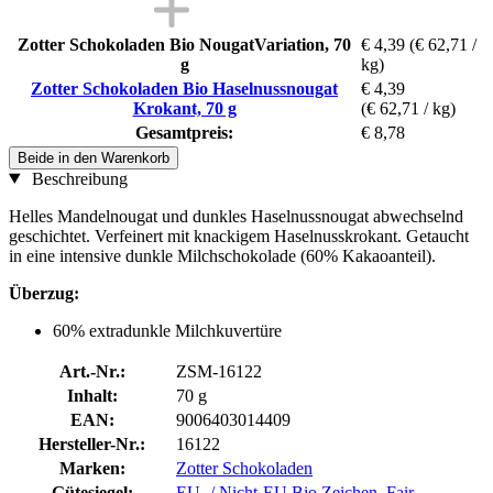
Zotter Schokoladen Bio NougatVariation, 70
€ 4,39
(€ 62,71 /
g
kg)
Zotter Schokoladen Bio Haselnussnougat
€ 4,39
Krokant, 70 g
(€ 62,71 / kg)
Gesamtpreis:
€ 8,78
Beide in den Warenkorb
Beschreibung
Helles Mandelnougat und dunkles Haselnussnougat abwechselnd
geschichtet. Verfeinert mit knackigem Haselnusskrokant. Getaucht
in eine intensive dunkle Milchschokolade (60% Kakaoanteil).
Überzug:
60% extradunkle Milchkuvertüre
Art.-Nr.:
ZSM-16122
Inhalt:
70 g
EAN:
9006403014409
Hersteller-Nr.:
16122
Marken:
Zotter Schokoladen
Gütesiegel:
EU- / Nicht-EU Bio Zeichen
,
Fair