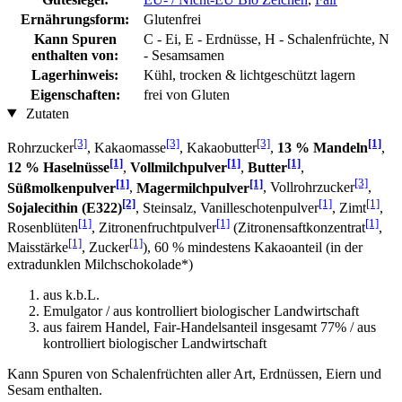
Ernährungsform:
Glutenfrei
Kann Spuren
C - Ei, E - Erdnüsse, H - Schalenfrüchte, N
enthalten von:
- Sesamsamen
Lagerhinweis:
Kühl, trocken & lichtgeschützt lagern
Eigenschaften:
frei von Gluten
Zutaten
[3]
[3]
[3]
[1]
Rohrzucker
, Kakaomasse
, Kakaobutter
,
13 % Mandeln
,
[1]
[1]
[1]
12 % Haselnüsse
,
Vollmilchpulver
,
Butter
,
[1]
[1]
[3]
Süßmolkenpulver
,
Magermilchpulver
, Vollrohrzucker
,
[2]
[1]
[1]
Sojalecithin (E322)
, Steinsalz, Vanilleschotenpulver
, Zimt
,
[1]
[1]
[1]
Rosenblüten
, Zitronenfruchtpulver
(Zitronensaftkonzentrat
,
[1]
[1]
Maisstärke
, Zucker
), 60 % mindestens Kakaoanteil (in der
extradunklen Milchschokolade*)
aus k.b.L.
Emulgator / aus kontrolliert biologischer Landwirtschaft
aus fairem Handel, Fair-Handelsanteil insgesamt 77% / aus
kontrolliert biologischer Landwirtschaft
Kann Spuren von Schalenfrüchten aller Art, Erdnüssen, Eiern und
Sesam enthalten.