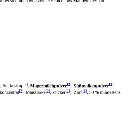
indet sich noch eine zweite Schicht aus Mandelmarzipan.
]
[2]
[2]
[2]
, Stärkesirup
,
Magermilchpulver
,
Süßmolkenpulver
,
[2]
[2]
[2]
[1]
konzentrat
, Maisstärke
, Zucker
), Zimt
, 50 % mindestens