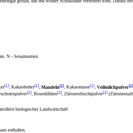
ougat gefüllt, das mit weißer Schokolade verfeinert wird. Darauf bef
chte, N - Sesamsamen
[1]
[1]
[2]
[1]
[2
ker
, Kakaobutter
,
Mandeln
, Kakaomasse
,
Vollmilchpulver
[2]
[2]
[2]
leschotenpulver
, Rosenblüten
, Zitronenfruchtpulver
(Zitronensaft
rolliert biologischer Landwirtschaft
sam enthalten.