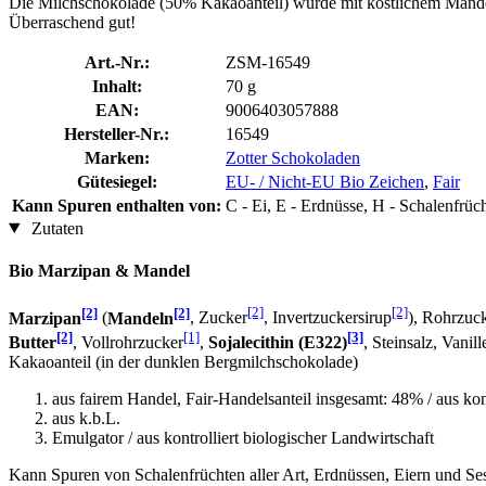
Die Milchschokolade (50% Kakaoanteil) wurde mit köstlichem Mandeln
Überraschend gut!
Art.-Nr.:
ZSM-16549
Inhalt:
70 g
EAN:
9006403057888
Hersteller-Nr.:
16549
Marken:
Zotter Schokoladen
Gütesiegel:
EU- / Nicht-EU Bio Zeichen
,
Fair
Kann Spuren enthalten von:
C - Ei, E - Erdnüsse, H - Schalenfrü
Zutaten
Bio Marzipan & Mandel
[2]
[2]
[2]
[2]
Marzipan
(
Mandeln
, Zucker
, Invertzuckersirup
), Rohrzuc
[2]
[1]
[3]
Butter
, Vollrohrzucker
,
Sojalecithin (E322)
, Steinsalz, Vanil
Kakaoanteil (in der dunklen Bergmilchschokolade)
aus fairem Handel, Fair-Handelsanteil insgesamt: 48% / aus kont
aus k.b.L.
Emulgator / aus kontrolliert biologischer Landwirtschaft
Kann Spuren von Schalenfrüchten aller Art, Erdnüssen, Eiern und Se