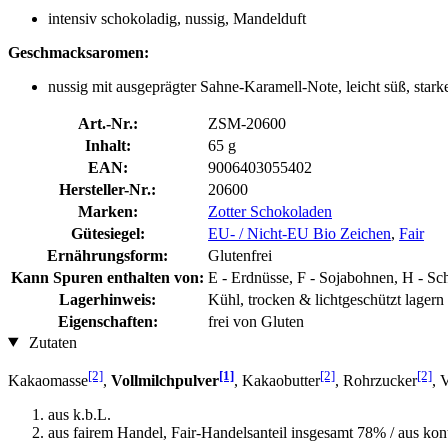
intensiv schokoladig, nussig, Mandelduft
Geschmacksaromen:
nussig mit ausgeprägter Sahne-Karamell-Note, leicht süß, star
Art.-Nr.:
ZSM-20600
Inhalt:
65 g
EAN:
9006403055402
Hersteller-Nr.:
20600
Marken:
Zotter Schokoladen
Gütesiegel:
EU- / Nicht-EU Bio Zeichen
,
Fair
Ernährungsform:
Glutenfrei
Kann Spuren enthalten von:
E - Erdnüsse, F - Sojabohnen, H - S
Lagerhinweis:
Kühl, trocken & lichtgeschützt lagern
Eigenschaften:
frei von Gluten
Zutaten
[2]
[1]
[2]
[2]
Kakaomasse
,
Vollmilchpulver
, Kakaobutter
, Rohrzucker
, 
aus k.b.L.
aus fairem Handel, Fair-Handelsanteil insgesamt 78% / aus kont