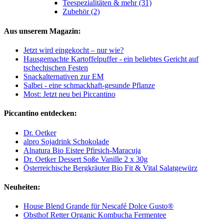
Teespezialitäten & mehr (31)
Zubehör (2)
Aus unserem Magazin:
Jetzt wird eingekocht – nur wie?
Hausgemachte Kartoffelpuffer - ein beliebtes Gericht auf
tschechischen Festen
Snackalternativen zur EM
Salbei - eine schmackhaft-gesunde Pflanze
Most: Jetzt neu bei Piccantino
Piccantino entdecken:
Dr. Oetker
alpro Sojadrink Schokolade
Alnatura Bio Eistee Pfirsich-Maracuja
Dr. Oetker Dessert Soße Vanille 2 x 30g
Österreichische Bergkräuter Bio Fit & Vital Salatgewürz
Neuheiten:
House Blend Grande für Nescafé Dolce Gusto®
Obsthof Retter Organic Kombucha Fermentee