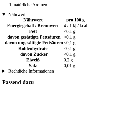
natürliche Aromen
Nährwert
Nährwert
pro 100 g
Energiegehalt / Brennwert
4 / 1 kj / kcal
Fett
<0,1 g
davon gesättigte Fettsäuren
<0,1 g
davon ungesättigte Fettsäuren
<0,1 g
Kohlenhydrate
<0,1 g
davon Zucker
<0,1 g
Eiweiß
0,2 g
Salz
0,01 g
Rechtliche Informationen
Passend dazu