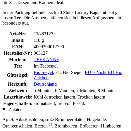
für XL-Tassen und Kannen ideal.
In der Packung befinden sich 20 Stück Luxury Bags mit je 4 g
losem Tee. Die Aromen entfalten sich bei diesen Aufgussbeuteln
besonders gut.
Art.-Nr.:
TK-63127
Inhalt:
110 g
EAN:
4009300017790
Hersteller-Nr.:
063127
Marken:
TEEKANNE
Tee:
Im Teebeutel
Bio Siegel
, EU Bio-Siegel,
EU- / Nicht-EU Bio
Gütesiegel:
Zeichen
Herkunft:
Deutschland
Ziehzeit :
5 Minuten, 6 Minuten, 7 Minuten, 8 Minuten
Lagerhinweis:
Kühl & trocken lagern, Trocken lagern
Eigenschaften:
aromatisiert, frei von Plastik
Zutaten
Apfel, Hibiskusblüten, süße Brombeerblätter, Hagebutte,
[1]
Orangenschalen, Beeren
, Brombeeren, Erdbeeren, Himbeeren