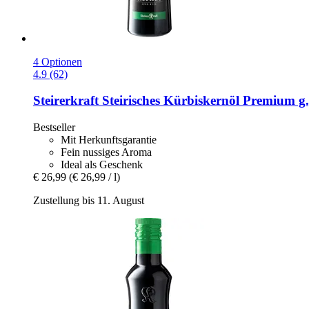
4 Optionen
4.9 (62)
Steirerkraft
Steirisches Kürbiskernöl Premium g.
Bestseller
Mit Herkunftsgarantie
Fein nussiges Aroma
Ideal als Geschenk
€ 26,99
(€ 26,99 / l)
Zustellung bis 11. August