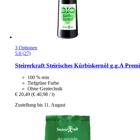
3 Optionen
5.0 (27)
Steirerkraft
Steirisches Kürbiskernöl g.g.A Pre
100 % rein
Tiefgrüne Farbe
Ohne Gentechnik
€ 20,49
(€ 40,98 / l)
Zustellung bis 11. August