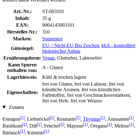
Art.-Nr.:
ST-003101
Inhalt:
35 g
EAN:
9004145003101
Hersteller-Nr.:
310
Marken:
Sonnentor
EU- / Nicht-EU Bio Zeichen
,
kbA - kontrolliert
Gütesiegel:
biologischer Anbau
Ernährungsform:
Vegan
, Glutenfrei, Laktosefrei
Kann Spuren
A - Gluten
enthalten von:
Lagerhinweis:
Kühl & trocken lagern
frei von Gluten, frei von Laktose, frei von
künstliche Aromen, frei von künstlichen
Eigenschaften:
Farbstoffen, frei von Geschmacksverstärkern,
frei von Hefe, frei von Weizen
Zutaten
[1]
[1]
[1]
[1]
[1]
Estragon
, Liebstöckel
, Rosmarin
,
Thymian
, Anissamen
,
[1]
[1]
[1]
[1]
[1]
[1]
Basilikum
, Dill
, Fenchel
, Majoran
, Oregano
, Melisse
,
[1]
[1]
Bärlauch
, Kümmel