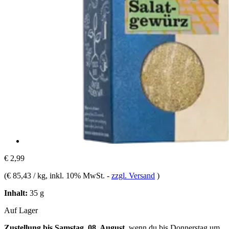
€ 2,99
(
€ 85,43 / kg
, inkl. 10% MwSt.
-
zzgl. Versand
)
Inhalt:
35 g
Auf Lager
Zustellung bis Samstag, 08. August
, wenn du bis
Donnerstag um