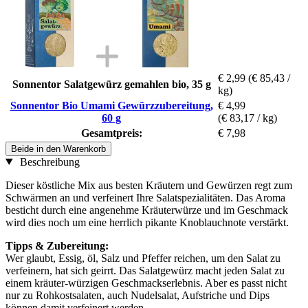
€ 2,99
(€ 85,43 /
Sonnentor Salatgewürz gemahlen bio, 35 g
kg)
Sonnentor Bio Umami Gewürzzubereitung,
€ 4,99
60 g
(€ 83,17 / kg)
Gesamtpreis:
€ 7,98
Beide in den Warenkorb
Beschreibung
Dieser köstliche Mix aus besten Kräutern und Gewürzen regt zum
Schwärmen an und verfeinert Ihre Salatspezialitäten. Das Aroma
besticht durch eine angenehme Kräuterwürze und im Geschmack
wird dies noch um eine herrlich pikante Knoblauchnote verstärkt.
Tipps & Zubereitung:
Wer glaubt, Essig, öl, Salz und Pfeffer reichen, um den Salat zu
verfeinern, hat sich geirrt. Das Salatgewürz macht jeden Salat zu
einem kräuter-würzigen Geschmackserlebnis. Aber es passt nicht
nur zu Rohkostsalaten, auch Nudelsalat, Aufstriche und Dips
können damit verfeinert werden.