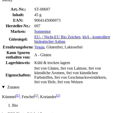
Art.-Nr.:
ST-00697
Inhalt:
45 g
EAN:
9004145006973
Hersteller-Nr.:
697
Marken:
Sonnentor
EU- / Nicht-EU Bio Zeichen
,
kbA - kontrolliert
Gütesiegel:
biologischer Anbau
Ernährungsform:
Vegan
, Glutenfrei, Laktosefrei
Kann Spuren
A - Gluten
enthalten von:
Lagerhinweis:
Kühl & trocken lagern
frei von Gluten, frei von Laktose, frei von
künstliche Aromen, frei von künstlichen
Eigenschaften:
Farbstoffen, frei von Geschmacksverstärkern,
frei von Hefe, frei von Weizen
Zutaten
[1]
[1]
[1]
Kümmel
, Fenchel
, Koriander
Bio