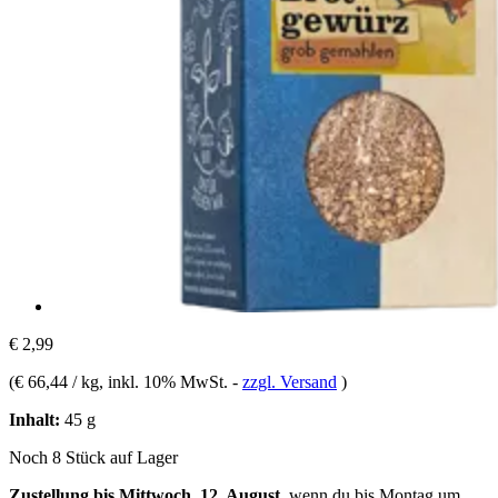
€ 2,99
(
€ 66,44 / kg
, inkl. 10% MwSt.
-
zzgl. Versand
)
Inhalt:
45 g
Noch 8 Stück auf Lager
Zustellung bis Mittwoch, 12. August
, wenn du bis
Montag um